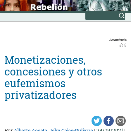
Skip
INICIO
to
Avanzada
content
Recomiendo:
8
Monetizaciones,
concesiones y otros
eufemismos
privatizadores
Por
|
24/09/2021
|
Alberto Acosta
,
John Cajas-Guijarro