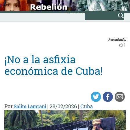
Skip
INICIO
to
Avanzada
content
Recomiendo:
1
¡No a la asfixia
económica de Cuba!
Por
|
28/02/2026
|
Cuba
Salim Lamrani