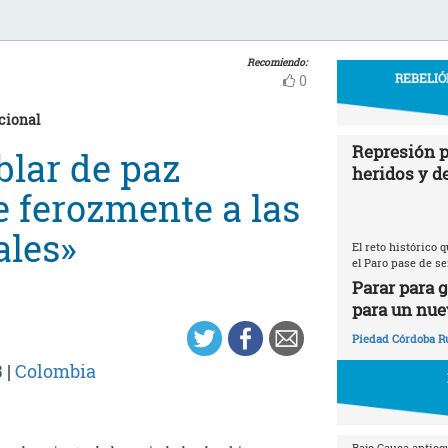
Recomiendo:
REBELIÓ
0
cional
Represión p
blar de paz
heridos y d
e ferozmente a las
ales»
El reto histórico
el Paro pase de se
Parar para 
para un nue
Piedad Córdoba R
3
|
Colombia
Bajo Cauca antioq