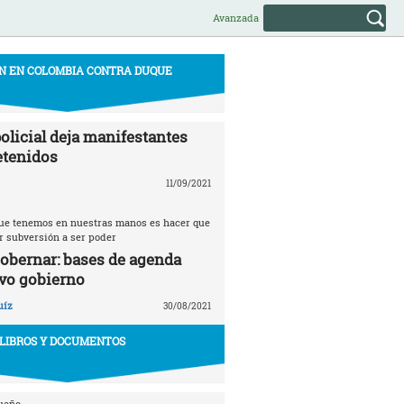
Avanzada
N EN COLOMBIA CONTRA DUQUE
olicial deja manifestantes
etenidos
11/09/2021
 que tenemos en nuestras manos es hacer que
r subversión a ser poder
gobernar: bases de agenda
vo gobierno
uíz
30/08/2021
LIBROS Y DOCUMENTOS
ueño