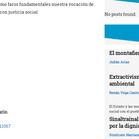
 como faros fundamentales nuestra vocación de
con justicia social.
No posts found.
El montañer
Julián Arias
Extractivis
ambiental
Renán Vega Canto
El Estado y las m
social con el pueb
ario.
Sinaltraina
por la digni
e11067
Sindicato Naciona