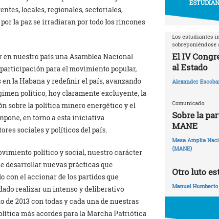
ESTUDIAN
ntes, locales, regionales, sectoriales,
or la paz se irradiaran por todo los rincones
Los estudiantes i
sobreponiéndose a
El IV Congr
ar en nuestro país una Asamblea Nacional
al Estado
 participación para el movimiento popular,
 en la Habana y redefinir el país, avanzando
Alexander Escoba
gimen político, hoy claramente excluyente, la
Comunicado
ón sobre la política minero energético y el
Sobre la par
pone, en torno a esta iniciativa
MANE
res sociales y políticos del país.
Mesa Amplia Nacio
(MANE)
imiento político y social, nuestro carácter
de desarrollar nuevas prácticas que
Otro luto es
o con el accionar de los partidos que
Manuel Humberto
do realizar un intenso y deliberativo
to de 2013 con todas y cada una de nuestras
olítica más acordes para la Marcha Patriótica