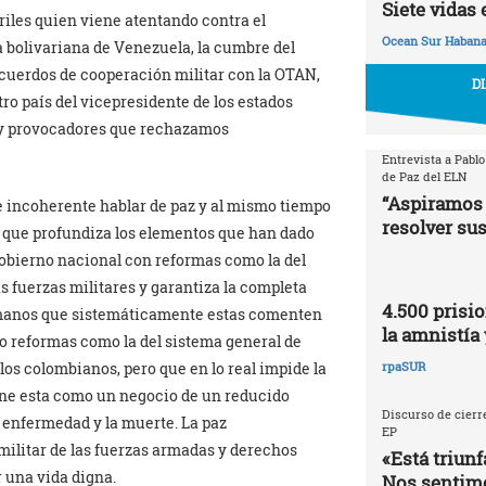
Siete vidas 
iles quien viene atentando contra el
Ocean Sur Haban
a bolivariana de Venezuela, la cumbre del
 acuerdos de cooperación militar con la OTAN,
D
o país del vicepresidente de los estados
s y provocadores que rechazamos
Entrevista a Pablo
de Paz del ELN
“Aspiramos 
 incoherente hablar de paz y al mismo tiempo
resolver sus
o que profundiza los elementos que han dado
 gobierno nacional con reformas como la del
las fuerzas militares y garantiza la completa
4.500 prisio
umanos que sistemáticamente estas comenten
la amnistía 
o reformas como la del sistema general de
los colombianos, pero que en lo real impide la
rpaSUR
iene esta como un negocio de un reducido
Discurso de cierre
 enfermedad y la muerte. La paz
EP
ilitar de las fuerzas armadas y derechos
«Está triunf
 una vida digna.
Nos sentimo