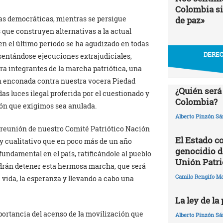
Colombia si
as democráticas, mientras se persigue
de paz»
 que construyen alternativas a la actual
n el último periodo se ha agudizado en todas
DEREC
esentándose ejecuciones extrajudiciales,
a integrantes de la marcha patriótica, una
ón enconada contra nuestra vocera Piedad
¿Quién será
as luces ilegal proferida por el cuestionado y
Colombia?
ión que exigimos sea anulada.
Alberto Pinzón S
a reunión de nuestro Comité Patriótico Nación
El Estado c
y cualitativo que en poco más de un año
genocidio de
undamental en el país, ratificándole al pueblo
Unión Patri
drán detener esta hermosa marcha, que será
Camilo Rengifo M
a vida, la esperanza y llevando a cabo una
La ley de la
portancia del acenso de la movilización que
Alberto Pinzón S