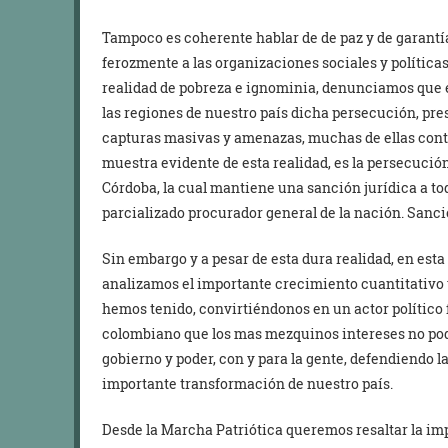
Tampoco es coherente hablar de de paz y de garantí
ferozmente a las organizaciones sociales y políticas
realidad de pobreza e ignominia, denunciamos que e
las regiones de nuestro país dicha persecución, pr
capturas masivas y amenazas, muchas de ellas contr
muestra evidente de esta realidad, es la persecuci
Córdoba, la cual mantiene una sanción jurídica a tod
parcializado procurador general de la nación. Sanc
Sin embargo y a pesar de esta dura realidad, en est
analizamos el importante crecimiento cuantitativo 
hemos tenido, convirtiéndonos en un actor político f
colombiano que los mas mezquinos intereses no po
gobierno y poder, con y para la gente, defendiendo l
importante transformación de nuestro país.
Desde la Marcha Patriótica queremos resaltar la im