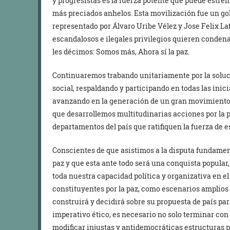
y progresistas es la fuerza potente que puede estrem
más preciados anhelos. Esta movilización fue un gol
representado por Álvaro Uribe Vélez y Jose Felix La
escandalosos e ilegales privilegios quieren condenar
les décimos: Somos más, Ahora sí la paz.
Continuaremos trabando unitariamente por la solución
social, respaldando y participando en todas las inic
avanzando en la generación de un gran movimiento 
que desarrollemos multitudinarias acciones por la pa
departamentos del país que ratifiquen la fuerza de e
Conscientes de que asistimos a la disputa fundamenta
paz y que esta ante todo será una conquista popul
toda nuestra capacidad política y organizativa en el
constituyentes por la paz, como escenarios amplios 
construirá y decidirá sobre su propuesta de país par
imperativo ético, es necesario no solo terminar con
modificar injustas y antidemocráticas estructuras p