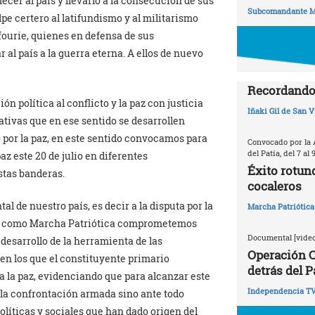
ecer al país y llevarlo a la consecución de sus
Subcomandante M
pe certero al latifundismo y al militarismo
fourie, quienes en defensa de sus
 al país a la guerra eterna. A ellos de nuevo
Recordando 
 política al conflicto y la paz con justicia
Iñaki Gil de San V
iativas que en ese sentido se desarrollen
por la paz, en este sentido convocamos para
Convocado por la 
del Patía, del 7 al 
z este 20 de julio en diferentes
Éxito rotun
stas banderas.
cocaleros
l de nuestro país, es decir a la disputa por la
Marcha Patriótica
ar, como Marcha Patriótica comprometemos
Documental [video
 desarrollo de la herramienta de las
Operación C
en los que el constituyente primario
detrás del P
a la paz, evidenciando que para alcanzar este
Independencia T
 la confrontación armada sino ante todo
olíticas y sociales que han dado origen del