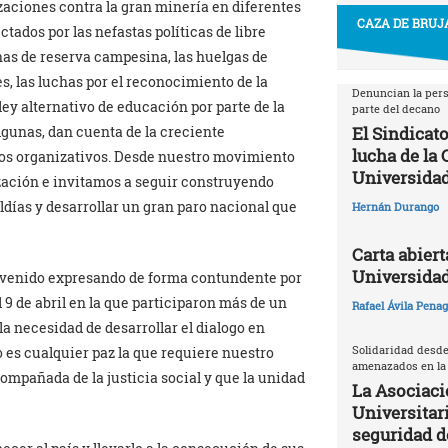
zaciones contra la gran minería en diferentes
CAZA DE BRUJA
tados por las nefastas políticas de libre
onas de reserva campesina, las huelgas de
s, las luchas por el reconocimiento de la
Denuncian la pers
ley alternativo de educación por parte de la
parte del decano
gunas, dan cuenta de la creciente
El Sindicato
lucha de la
os organizativos. Desde nuestro movimiento
Universidad
ación e invitamos a seguir construyendo
días y desarrollar un gran paro nacional que
Hernán Durango
Carta abiert
Universida
a venido expresando de forma contundente por
l 9 de abril en la que participaron más de un
Rafael Ávila Pena
a necesidad de desarrollar el dialogo en
Solidaridad desde
o es cualquier paz la que requiere nuestro
amenazados en la
compañada de la justicia social y que la unidad
La Asociaci
Universitari
seguridad 