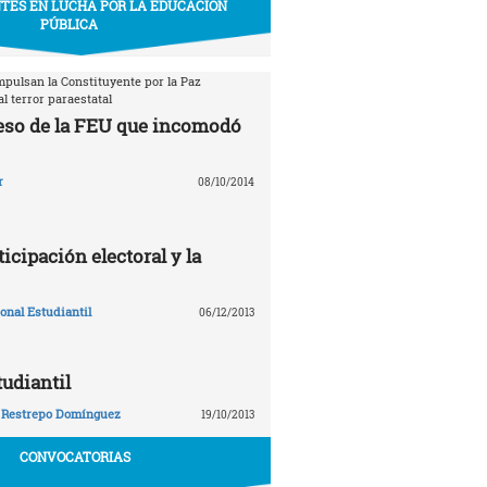
TES EN LUCHA POR LA EDUCACIÓN
PÚBLICA
mpulsan la Constituyente por la Paz
l terror paraestatal
eso de la FEU que incomodó
r
08/10/2014
ticipación electoral y la
nal Estudiantil
06/12/2013
tudiantil
 Restrepo Domínguez
19/10/2013
CONVOCATORIAS