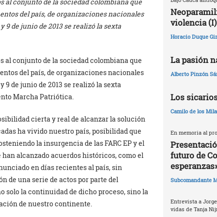
s al conjunto de la sociedad colombiana que
Neoparamili
entos del país, de organizaciones nacionales
violencia (I)
 y 9 de junio de 2013 se realizó la sexta
Horacio Duque Gir
La pasión na
s al conjunto de la sociedad colombiana que
entos del país, de organizaciones nacionales
Alberto Pinzón S
 y 9 de junio de 2013 se realizó la sexta
Los sicario
nto Marcha Patriótica.
Camilo de los Mil
ibilidad cierta y real de alcanzar la solución
cadas ha vivido nuestro país, posibilidad que
En memoria al pro
osteniendo la insurgencia de las FARC EP y el
Presentació
futuro de C
e han alcanzado acuerdos históricos, como el
esperanzas
unciado en días recientes al país, sin
 de una serie de actos por parte del
Subcomandante M
 solo la continuidad de dicho proceso, sino la
Entrevista a Jorge
ración de nuestro continente.
vidas de Tanja Nij