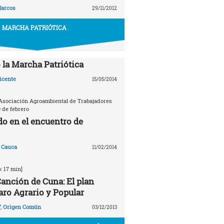
arcos
29/11/2012
MARCHA PATRIÓTICA
la Marcha Patriótica
icente
15/05/2014
Asociación Agroambiental de Trabajadores
9 de febrero
do en el encuentro de
 Cauca
11/02/2014
: 17 min]
anción de Cuna: El plan
aro Agrario y Popular
V
,
Origen Común
03/12/2013