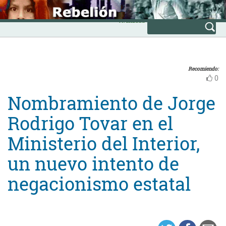
Skip
INICIO
to
Avanzada
content
Recomiendo:
0
Nombramiento de Jorge
Rodrigo Tovar en el
Ministerio del Interior,
un nuevo intento de
negacionismo estatal