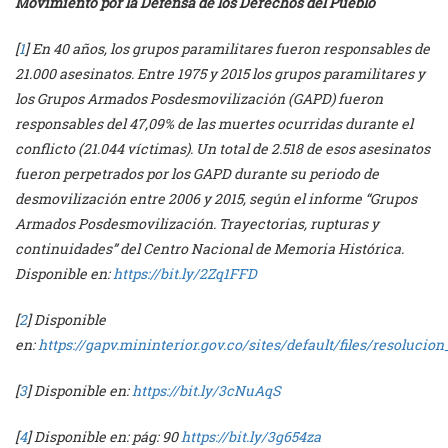
Movimiento por la Defensa de los Derechos del Pueblo
[
1
] En 40 años, los grupos paramilitares fueron responsables de
21.000 asesinatos. Entre 1975 y 2015 los grupos paramilitares y
los Grupos Armados Posdesmovilización (GAPD) fueron
responsables del 47,09% de las muertes ocurridas durante el
conflicto (21.044 víctimas). Un total de 2.518 de esos asesinatos
fueron perpetrados por los GAPD durante su periodo de
desmovilización entre 2006 y 2015, según el informe “Grupos
Armados Posdesmovilización. Trayectorias, rupturas y
continuidades” del Centro Nacional de Memoria Histórica.
Disponible en:
https://bit.ly/2Zq1FFD
[
2
] Disponible
en:
https://gapv.mininterior.gov.co/sites/default/files/resolucio
[
3
] Disponible en:
https://bit.ly/3cNuAqS
[
4
] Disponible en: pág: 90
https://bit.ly/3g654za