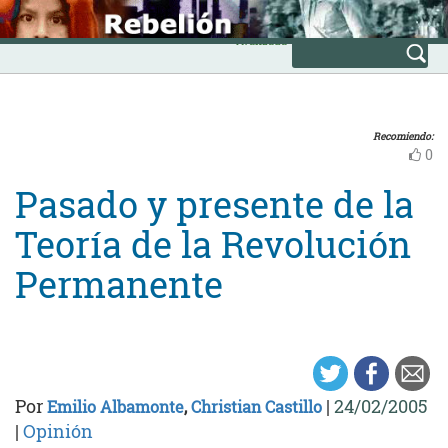
Skip
INICIO
to
Avanzada
content
Recomiendo:
0
Pasado y presente de la
Teoría de la Revolución
Permanente
Por
|
24/02/2005
Emilio Albamonte
,
Christian Castillo
|
Opinión