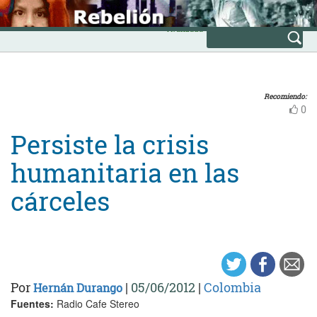
Skip
INICIO
to
Avanzada
content
Recomiendo:
0
Persiste la crisis
humanitaria en las
cárceles
Por
|
05/06/2012
|
Colombia
Hernán Durango
Fuentes:
Radio Cafe Stereo