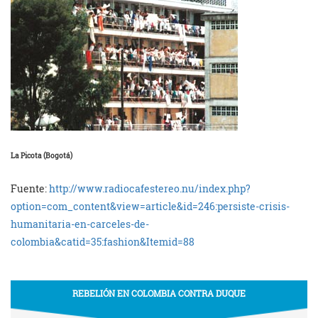
La Picota (Bogotá)
Fuente:
http://www.radiocafestereo.nu/index.php?
option=com_content&view=article&id=246:persiste-crisis-
humanitaria-en-carceles-de-
colombia&catid=35:fashion&Itemid=88
REBELIÓN EN COLOMBIA CONTRA DUQUE