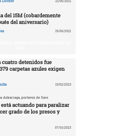
a Lorente
21/06/2021
a del 15M (cobardemente
ués del aniversario)
íaz
19/06/2021
USKAL HERRIA (EL PUEBLO QUIERE LA
PAZ)
 cuatro detenidos fue
.379 carpetas azules exigen
nilla
13/02/2023
ba Azkarraga, portavoz de Sare
 está actuando para paralizar
rcer grado de los presos y
07/01/2023