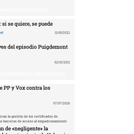
SIS POLÍTICA EN CATALUÑA
 si se quiere, se puede
et
11/05/2022
aves del episodio Puigdemont
02/10/2021
 (DEFENDIENDO EL LIBRE MERCADO)
e PP y Vox contra los
07/07/2026
ican la gestión de los certificados de
las barreras de acceso al empadronamiento
n de «negligente» la