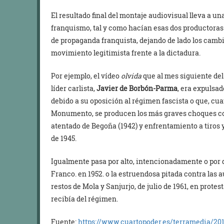
El resultado final del montaje audiovisual lleva a un
franquismo, tal y como hacían esas dos productora
de propaganda franquista, dejando de lado los cambi
movimiento legitimista frente a la dictadura.
Por ejemplo, el vídeo
olvida
que al mes siguiente del
líder carlista,
Javier de Borbón-Parma
, era expulsa
debido a su oposición al régimen fascista o que, c
Monumento, se producen los más graves choques con
atentado de Begoña (1942) y enfrentamiento a tiros 
de 1945.
Igualmente pasa por alto, intencionadamente o por d
Franco. en 1952. o la estruendosa pitada contra las a
restos de Mola y Sanjurjo, de julio de 1961, en protes
recibía del régimen.
Fuente:
https://www.cuartopoder.es/ter
ramedia/201