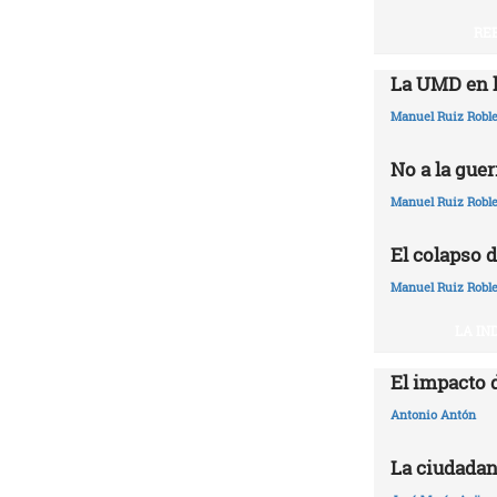
RE
La UMD en l
Manuel Ruiz Robl
No a la guer
Manuel Ruiz Robl
El colapso d
Manuel Ruiz Robl
LA IN
El impacto 
Antonio Antón
La ciudadan