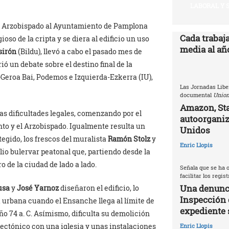
LABORAL Y 
 el Arzobispado al Ayuntamiento de Pamplona
Cada trabaj
ioso de la cripta y se diera al edificio un uso
media al año
sirón
(Bildu), llevó a cabo el pasado mes de
 un debate sobre el destino final de la
 -Geroa Bai, Podemos e Izquierda-Ezkerra (IU),
Las Jornadas Libe
documental
Union
Amazon, Sta
as dificultades legales, comenzando por el
autoorganiz
to y el Arzobispado. Igualmente resulta un
Unidos
egido, los frescos del muralista
Ramón Stolz
y
Enric Llopis
io bulervar peatonal que, partiendo desde la
ro de la ciudad de lado a lado.
Señala que se ha o
facilitar los regis
Una denunci
usa
y
José Yarnoz
diseñaron el edificio, lo
Inspección 
a urbana cuando el Ensanche llega al límite de
expediente 
ño 74 a. C. Asímismo, dificulta su demolición
tectónico con una iglesia y unas instalaciones
Enric Llopis