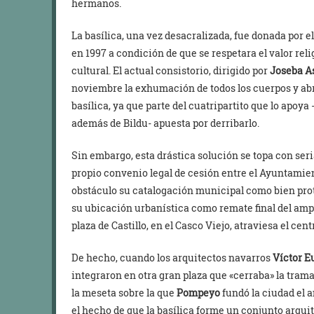
hermanos.
La basílica, una vez desacralizada, fue donada por
en 1997 a condición de que se respetara el valor relig
cultural. El actual consistorio, dirigido por
Joseba A
noviembre la exhumación de todos los cuerpos y abrió
basílica, ya que parte del cuatripartito que lo apoya
además de Bildu- apuesta por derribarlo.
Sin embargo, esta drástica solución se topa con seri
propio convenio legal de cesión entre el Ayuntamien
obstáculo su catalogación municipal como bien prot
su ubicación urbanística como remate final del ampl
plaza de Castillo, en el Casco Viejo, atraviesa el cent
De hecho, cuando los arquitectos navarros
Víctor E
integraron en otra gran plaza que «cerraba» la tram
la meseta sobre la que
Pompeyo
fundó la ciudad el a
el hecho de que la basílica forme un conjunto arqui