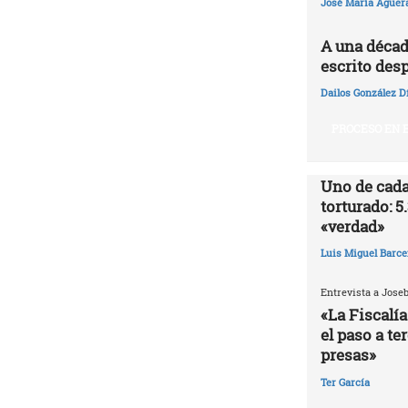
José María Agüer
A una décad
escrito desp
Dailos González D
PROCESO EN E
Uno de cada
torturado: 5
«verdad»
Luis Miguel Barce
Entrevista a Jose
«La Fiscalía
el paso a te
presas»
Ter García