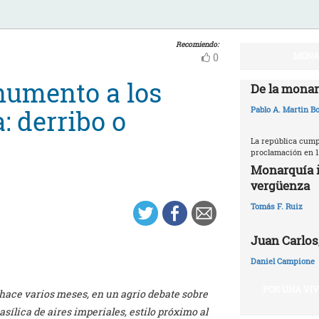
Recomiendo:
MONA
0
numento a los
De la monar
: derribo o
Pablo A. Martin Bo
La república cumpl
proclamación en 1
Monarquía i
vergüenza
Tomás F. Ruiz
Juan Carlos,
Daniel Campione
POR UNA VI
hace varios meses, en un agrio debate sobre
sílica de aires imperiales, estilo próximo al