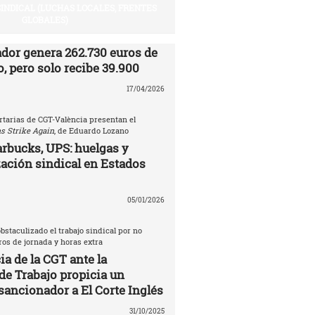
SINDICAL (LUCHAS LOCALES, FRENTES
GLOBALES)
ador genera 262.730 euros de
, pero solo recibe 39.900
17/04/2026
rtarias de CGT-València presentan el
s Strike Again
, de Eduardo Lozano
rbucks, UPS: huelgas y
ación sindical en Estados
05/01/2026
bstaculizado el trabajo sindical por no
tros de jornada y horas extra
a de la CGT ante la
de Trabajo propicia un
sancionador a El Corte Inglés
31/10/2025