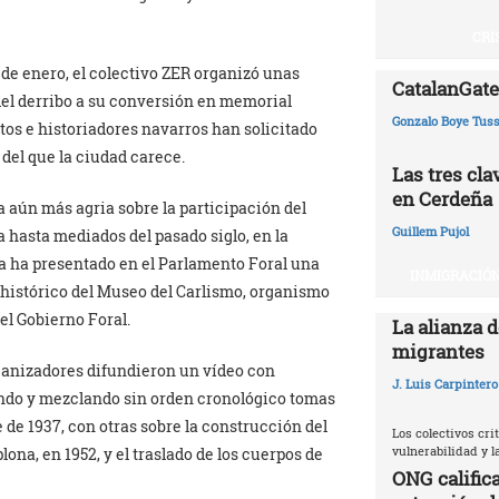
CRI
s de enero, el colectivo ZER organizó unas
CatalanGate:
del derribo a su conversión en memorial
Gonzalo Boye Tuss
ctos e historiadores navarros han solicitado
del que la ciudad carece.
Las tres cl
en Cerdeña
a aún más agria sobre la participación del
Guillem Pujol
 hasta mediados del pasado siglo, en la
ra ha presentado en el Parlamento Foral una
INMIGRACIÓN
o histórico del Museo del Carlismo, organismo
el Gobierno Foral.
La alianza d
migrantes
rganizadores difundieron un vídeo con
J. Luis Carpintero
endo y mezclando sin orden cronológico tomas
de 1937, con otras sobre la construcción del
Los colectivos crit
vulnerabilidad y 
ona, en 1952, y el traslado de los cuerpos de
ONG califica