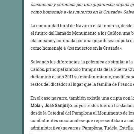
clasicismo y coronada por una gigantesca cúpula qu
como homenaje a «los muertos en la Cruzada». Salva
La comunidad foral de Navarra está inmersa, desde 
el futuro del llamado Monumento a los Caídos, una ba
clasicismo y coronada por una gigantesca cúpula qu
como homenaje a «los muertos en la Cruzada».
Salvando las diferencias, la polémica es similar a la
Caídos, principal símbolo franquista de la Guerra Ci
dictaminó el año 2011 su mantenimiento, modificando
restos del dictador al lugar que la familia de Franco 
En el caso navarro, también existía una cripta con l
Mola
y
José Sanjurjo
, cuyos restos fueron trasladad
desde la Catedral del Pamplona al Monumento de los C
combatientes «nacionales» que representaban a cada
administrativa) navarras: Pamplona, Tudela, Estella, 