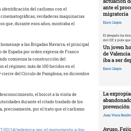
actuación d
ante el proc
a identificación del carlismo con el
migratoria
s cinematográficas, verdaderas maquinarias
Enric Llopis
os que, durante esos años, mostraba el
El abogado ha den
del CIE y pide que
 homenaje a las Brigadas Navarra, el principal
Un joven ho
do de España por orden expresa de Franco
de Valencia
uando comienza la construcción del
iba a ser de
 el régimen: más de 100 heridos en el
Enric Llopis
y cierre del Círculo de Pamplona, en diciembre
La expropia
esconocimiento, el boicot a la visita de
abandonado
utoridades durante el citado traslado de los
prevención 
ta, precisamente, por el trato que el carlismo
Juan Viera Beníte
Ayuso, Feijo
7/02/14/polemica-po
r-el-monumento-a-los-