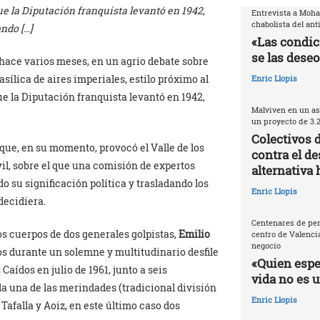
e la Diputación franquista levantó en 1942,
Entrevista a Moh
chabolista del ant
ndo […]
«Las condic
se las deseo
hace varios meses, en un agrio debate sobre
sílica de aires imperiales, estilo próximo al
Enric Llopis
e la Diputación franquista levantó en 1942,
Malviven en un as
un proyecto de 3.
Colectivos 
 que, en su momento, provocó el Valle de los
contra el de
vil, sobre el que una comisión de expertos
alternativa 
 su significación política y trasladando los
Enric Llopis
decidiera.
Centenares de per
os cuerpos de dos generales golpistas,
Emilio
centro de Valencia
negocio
os durante un solemne y multitudinario desfile
«Quien espec
aídos en julio de 1961, junto a seis
vida no es 
 una de las merindades (tradicional división
Enric Llopis
Tafalla y Aoiz, en este último caso dos