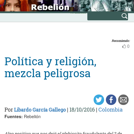
Skip
INICIO
to
Avanzada
content
Recomiendo:
0
Política y religión,
mezcla peligrosa
Por
|
18/10/2016
|
Colombia
Libardo García Gallego
Fuentes:
Rebelión
Algo positivo que nos dejó el plebiscito fraudulento del 2 de