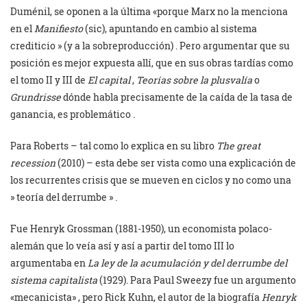
Duménil, se oponen a la última «porque Marx no la menciona
en el
Manifiesto
(sic), apuntando en cambio al sistema
crediticio » (y a la sobreproducción) . Pero argumentar que su
posición es mejor expuesta allí, que en sus obras tardías como
el tomo II y III de
El capital
,
Teorías sobre la plusvalía
o
Grundrisse
dónde habla precisamente de la caída de la tasa de
ganancia, es problemático .
Para Roberts – tal como lo explica en su libro
The great
recession
(2010) – esta debe ser vista como una explicación de
los recurrentes crisis que se mueven en ciclos y no como una
» teoría del derrumbe » .
Fue Henryk Grossman (1881-1950), un economista polaco-
alemán que lo veía así y así a partir del tomo III lo
argumentaba en
La ley de la acumulación y del derrumbe del
sistema capitalista
(1929). Para Paul Sweezy fue un argumento
«mecanicista» , pero Rick Kuhn, el autor de la biografía
Henryk