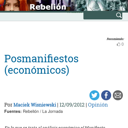
Skip
INICIO
to
Avanzada
content
Recomiendo:
0
Posmanifiestos
(económicos)
Por
|
12/09/2012
|
Opinión
Maciek Wisniewski
Fuentes:
Rebelión / La Jornada
En lo que se trata al análisis económico el Manifiesto