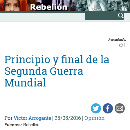
Skip
INICIO
to
Avanzada
content
Recomiendo:
1
Principio y final de la
Segunda Guerra
Mundial
Por
|
25/05/2016
|
Opinión
Víctor Arrogante
Fuentes:
Rebelión