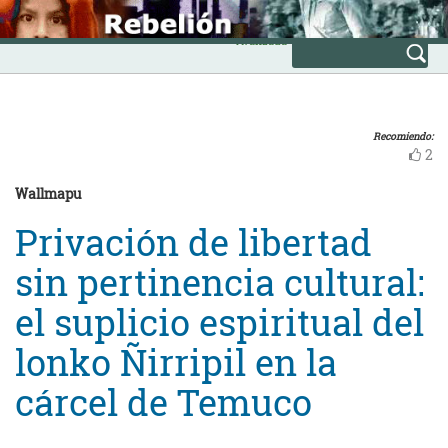
Skip
INICIO
to
Avanzada
content
Recomiendo:
2
Wallmapu
Privación de libertad
sin pertinencia cultural:
el suplicio espiritual del
lonko Ñirripil en la
cárcel de Temuco