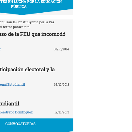
TES EN LUCHA POR LA EDUCACIÓN
PÚBLICA
mpulsan la Constituyente por la Paz
l terror paraestatal
eso de la FEU que incomodó
r
08/10/2014
ticipación electoral y la
nal Estudiantil
06/12/2013
tudiantil
 Restrepo Domínguez
19/10/2013
CONVOCATORIAS