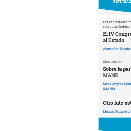
ESTUDIAN
Los estudiantes i
sobreponiéndose a
El IV Congr
al Estado
Alexander Escoba
Comunicado
Sobre la par
MANE
Mesa Amplia Nacio
(MANE)
Otro luto es
Manuel Humberto