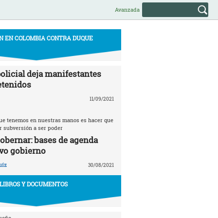
Avanzada
N EN COLOMBIA CONTRA DUQUE
olicial deja manifestantes
etenidos
11/09/2021
 que tenemos en nuestras manos es hacer que
r subversión a ser poder
gobernar: bases de agenda
vo gobierno
uíz
30/08/2021
LIBROS Y DOCUMENTOS
ueño