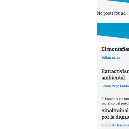
No posts found.
El montañer
Julián Arias
Extractivis
ambiental
Renán Vega Canto
El Estado y las m
social con el pueb
Sinaltraina
por la digni
Sindicato Naciona