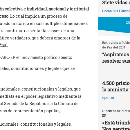
Siete vidas 
n colectiva e individual, nacional y
territorial
Ocean Sur Haban
oceso.
Lo cual implica un proceso de
D
lado histórico en sus múltiples dimensiones
ara contribuir a sentar las bases de una
tico verdadero, que deberá emerger de la
Entrevista a Pablo
inal.
de Paz del ELN
“Aspiramos 
 FARC-EP en movimiento político abierto:
resolver sus
nales, constitucionales y legales que se
4.500 prisio
la amnistía 
tucionales, constitucionales y legales, que
mediata en el poder legislativo mediante la
rpaSUR
al Senado de la República, a la Cámara de
cias de representación popular;
Discurso de cierre
EP
«Está triunf
ucionales, constitucionales y legales,
Nos sentimo