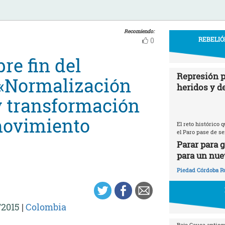
Recomiendo:
REBELIÓ
0
re fin del
Represión p
a «Normalización
heridos y d
 y transformación
movimiento
El reto histórico
el Paro pase de se
Parar para 
para un nue
Piedad Córdoba R
/2015
|
Colombia
Bajo Cauca antioq