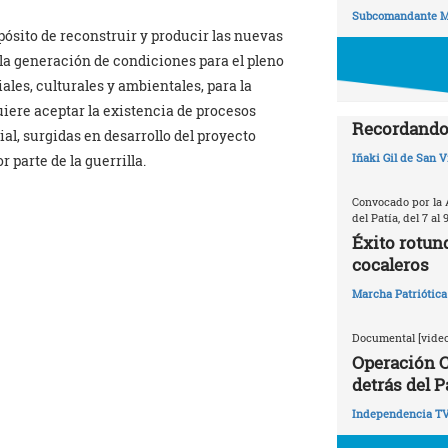
Subcomandante M
opósito de reconstruir y producir las nuevas
la generación de condiciones para el pleno
ales, culturales y ambientales, para la
quiere aceptar la existencia de procesos
Recordando 
al, surgidas en desarrollo del proyecto
Iñaki Gil de San V
 parte de la guerrilla.
Convocado por la 
del Patía, del 7 al 
Éxito rotun
cocaleros
Marcha Patriótica
Documental [video
Operación C
detrás del P
Independencia T