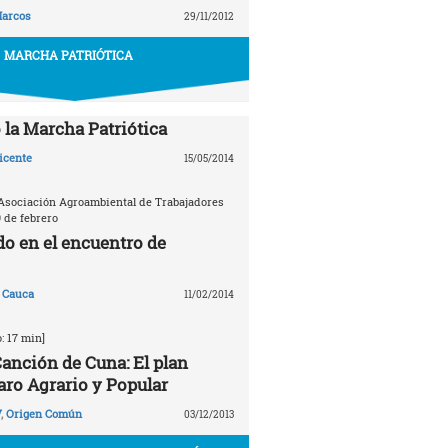
arcos
29/11/2012
MARCHA PATRIÓTICA
la Marcha Patriótica
icente
15/05/2014
Asociación Agroambiental de Trabajadores
9 de febrero
do en el encuentro de
 Cauca
11/02/2014
: 17 min]
anción de Cuna: El plan
aro Agrario y Popular
V
,
Origen Común
03/12/2013