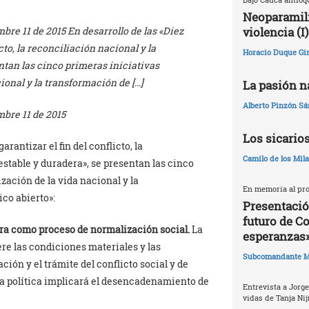
Neoparamili
violencia (I)
bre 11 de 2015 En desarrollo de las «Diez
to, la reconciliación nacional y la
Horacio Duque Gir
ntan las cinco primeras iniciativas
ional y la transformación de […]
La pasión na
Alberto Pinzón S
mbre 11 de
2015
Los sicario
rantizar el fin del conflicto, la
Camilo de los Mil
estable y duradera», se presentan las cinco
zación de la vida nacional y la
En memoria al pro
co abierto»:
Presentació
futuro de C
era como proceso de normalización social.
La
esperanzas
re las condiciones materiales y las
Subcomandante M
ción y el trámite del conflicto social y de
 la política implicará el desencadenamiento de
Entrevista a Jorge
vidas de Tanja Nij