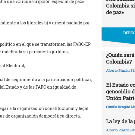
ha una «Circunscripción especial de paz»
Colombia si
de paz»
iente a los literales b) y c) será pactado por
DEREC
político en el que se transformen las FARC-EP
indefinida su personería jurídica;
¿Quién será
Colombia?
al Electoral;
Alberto Pinzón S
l de seguimiento a la participación política»,
El Estado c
el Estado y de las FARC en igualdad de
genocidio de
Unión Patri
Camilo Rengifo M
gar a la organización constitucional y legal
rmas de organización democrática directa,
La ley de la
.
Alberto Pinzón S