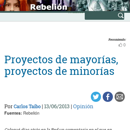
Skip
INICIO
to
Avanzada
content
Recomiendo:
0
Proyectos de mayorías,
proyectos de minorías
Por
|
13/06/2013
|
Opinión
Carlos Taibo
Fuentes:
Rebelión
Coloqué días atrás en la Red un comentario en el que en