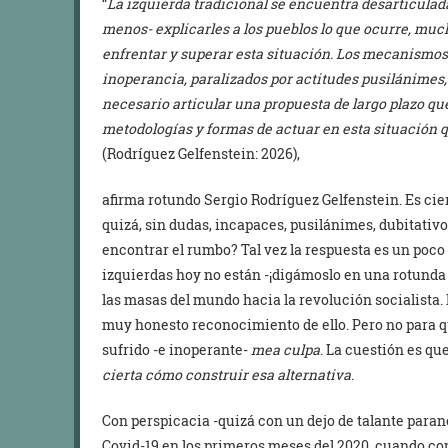
“
La izquierda tradicional se encuentra desarticulad
menos- explicarles a los pueblos lo que ocurre, muc
enfrentar y superar esta situación. Los mecanismos
inoperancia, paralizados por actitudes pusilánimes,
necesario articular una propuesta de largo plazo qu
metodologías y formas de actuar en esta situación q
(Rodríguez Gelfenstein: 2026),
afirma rotundo Sergio Rodríguez Gelfenstein. Es cier
quizá, sin dudas, incapaces, pusilánimes, dubitativ
encontrar el rumbo? Tal vez la respuesta es un poco
izquierdas hoy no están -¡digámoslo en una rotunda
las masas del mundo hacia la revolución socialista.
muy honesto reconocimiento de ello. Pero no para 
sufrido -e inoperante-
mea culpa
. La cuestión es qu
cierta cómo construir esa alternativa
.
Con perspicacia -quizá con un dejo de talante parano
Covid-19 en los primeros meses del 2020, cuando c