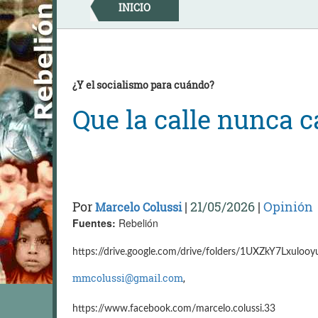
Skip
INICIO
to
content
¿Y el socialismo para cuándo?
Que la calle nunca c
Por
|
21/05/2026
|
Opinión
Marcelo Colussi
Fuentes:
Rebelión
https://drive.google.com/drive/folders/1UXZkY7Lxul
mmcolussi@gmail.com
,
https://www.facebook.com/marcelo.colussi.33