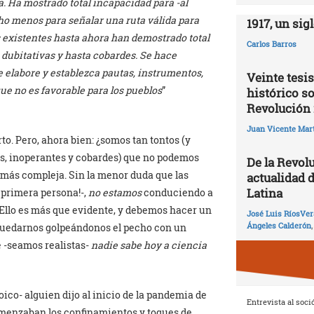
a. Ha mostrado total incapacidad para -al
ho menos para señalar una ruta válida para
1917, un sig
 existentes hasta ahora han demostrado total
Carlos Barros
 dubitativas y hasta cobardes. Se hace
e elabore y establezca pautas, instrumentos,
Veinte tesis
ue no es favorable para los pueblos
”
histórico so
Revolución 
Juan Vicente Mart
to. Pero, ahora bien: ¿somos tan tontos (y
os, inoperantes y cobardes) que no podemos
De la Revolu
 más compleja. Sin la menor duda que las
actualidad 
Latina
 primera persona!-,
no estamos
conduciendo a
 Ello es más que evidente, y debemos hacer un
José Luis RíosVer
Ángeles Calderón
quedarnos golpeándonos el pecho con un
e -seamos realistas-
nadie sabe hoy a ciencia
ico- alguien dijo al inicio de la pandemia de
Entrevista al soci
omenzaban los confinamientos y toques de