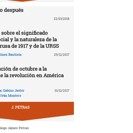
lo después
22/03/2018
 sobre el significado
cial y la naturaleza de la
rusa de 1917 y de la URSS
ínez Bautista
29/12/2017
ción de octubre a la
de la revolución en América
a
,
Gabino Javier
01/12/2017
,
Iván Montero
J. PETRAS
ólogo James Petras