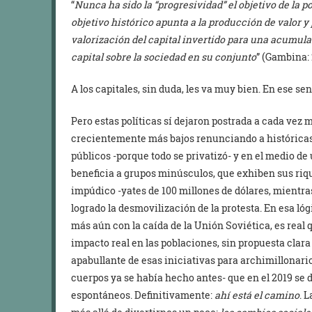
“
Nunca ha sido la “progresividad” el objetivo de la p
objetivo histórico apunta a la producción de valor y
valorización del capital invertido para una acumul
capital sobre la sociedad en su conjunto
” (Gambina: 
A los capitales, sin duda, les va muy bien. En ese se
Pero estas políticas sí dejaron postrada a cada vez 
crecientemente más bajos renunciando a históricas 
públicos -porque todo se privatizó- y en el medio d
beneficia a grupos minúsculos, que exhiben sus riq
impúdico -yates de 100 millones de dólares, mient
logrado la desmovilización de la protesta. En esa lóg
más aún con la caída de la Unión Soviética, es real
impacto real en las poblaciones, sin propuesta clara e
apabullante de esas iniciativas para archimillonarios 
cuerpos ya se había hecho antes- que en el 2019 se 
espontáneos. Definitivamente:
ahí está el camino
. 