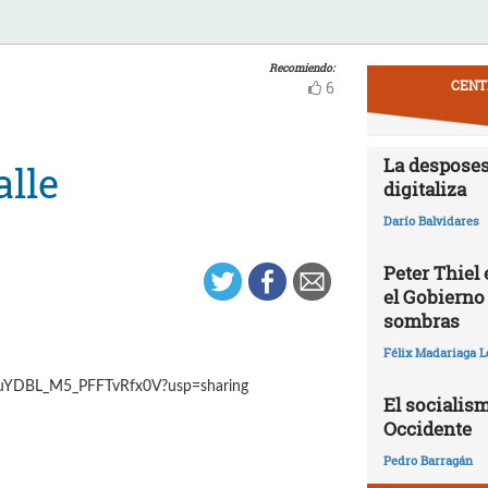
Recomiendo:
CENT
6
La desposes
alle
digitaliza
Darío Balvidares
Peter Thiel
el Gobierno
sombras
Félix Madariaga L
ooyuYDBL_M5_PFFTvRfx0V?usp=sharing
El socialism
Occidente
Pedro Barragán