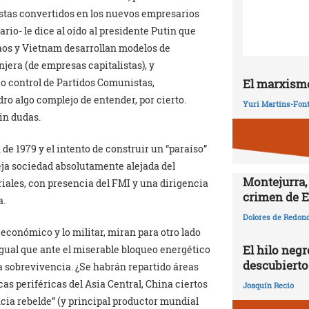
istas convertidos en los nuevos empresarios
rio- le dice al oído al presidente Putin que
Laos y Vietnam desarrollan modelos de
jera (de empresas capitalistas), y
 control de Partidos Comunistas,
El marxismo
ro algo complejo de entender, por cierto.
Yuri Martins-Fon
in dudas.
de 1979 y el intento de construir un “paraíso”
ja sociedad absolutamente alejada del
Montejurra,
iales, con presencia del FMI y una dirigencia
crimen de E
a.
Dolores de Redon
económico y lo militar, miran para otro lado
El hilo negr
igual que ante el miserable bloqueo energético
descubierto
ia sobrevivencia. ¿Se habrán repartido áreas
as periféricas del Asia Central, China ciertos
Joaquín Recio
cia rebelde” (y principal productor mundial