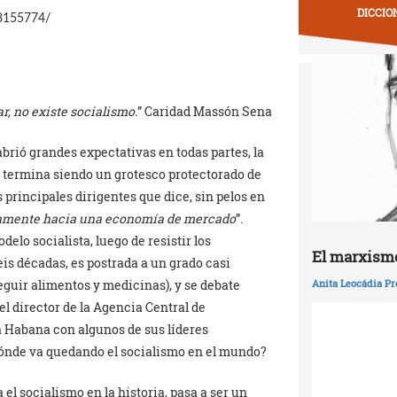
DICCIO
18155774/
r, no existe socialismo.
” Caridad Massón Sena
abrió grandes expectativas en todas partes, la
 termina siendo un grotesco protectorado de
principales dirigentes que dice, sin pelos en
rtamente hacia una economía de mercado
”.
elo socialista, luego de resistir los
El marxismo
s décadas, es postrada a un grado casi
eguir alimentos y medicinas), y se debate
Anita Leocádia Pr
el director de la Agencia Central de
La Habana con algunos de sus líderes
Dónde va quedando el socialismo en el mundo?
 el socialismo en la historia, pasa a ser un