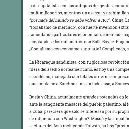
país capitalista, con los antiguos dirigentes comun
multimillonarios, mientras un asesor -y archimillona
“
por nada del mundo se debe volver a 1917
”. China, 
“socialismo de mercado”, con fuerte inversión extran
fomentando particulares economías de mercado bajo
aceptándose los millonarios con Rolls Royce. Engend
¿Socialismo con consumo suntuario? Complicado, s
La Nicaragua sandinista, con su gloriosa revolución 
fuera del asedio norteamericano, es hoy una comple
socialismo, manejada con totales criterios empresar
que emula no a Sandino sino, en todo caso, a Somoz
Rusia y China, actualmente grandes potencias en lo 
ante la sangrienta masacre del pueblo palestino, al 
a Cuba; pareciera que solo se interesan por su prop
de influencia con Washington?: Moscú y las repúblic
sectores del Asia incluyendo Taiwán, su hoy “provin