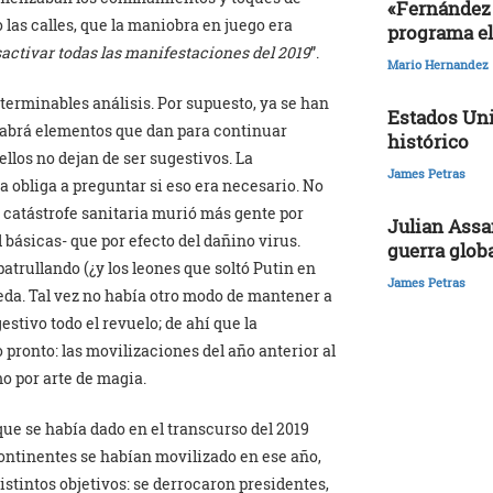
«Fernández 
las calles, que la maniobra en juego era
programa el
sactivar todas las manifestaciones del 2019
”.
Mario Hernandez
nterminables análisis. Por supuesto, ya se han
Estados Uni
abrá elementos que dan para continuar
histórico
llos no dejan de ser sugestivos. La
James Petras
a obliga a preguntar si eso era necesario. No
 catástrofe sanitaria murió más gente por
Julian Assa
 básicas- que por efecto del dañino virus.
guerra glob
atrullando (¿y los leones que soltó Putin en
James Petras
ueda. Tal vez no había otro modo de mantener a
estivo todo el revuelo; de ahí que la
 pronto: las movilizaciones del año anterior al
o por arte de magia.
que se había dado en el transcurso del 2019
continentes se habían movilizado en ese año,
stintos objetivos: se derrocaron presidentes,