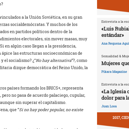
o?
vinculados a la Unión Soviética, en su gran
Entrevista a la es
uerzas socialdemócratas. Y muchos de los
«Luis Rubia
os en partidos políticos dentro de la
estándar»
endimientos electorales, sin mover masas, muy
Ana Requena Agui
Si en algún caso llegan a la presidencia,
n ápice las estructuras socioeconómicas de
Sexualidad & Muj
y el socialismo? ¿“
No hay alternativa
”?, como
Mujeres que
ditaria dizque democrática del Reino Unido, la
Pikara Magazine
Entrevista a la es
otros países formando los BRICS+, representa
«La Iglesia 
 pero no pasa de acuerdo palaciego, cupular,
dolor para l
 aunque sin superar el capitalismo.
Juan Losa
ena, que “
Si no hay poder popular, no existe
2017, CI