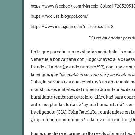
https://www.facebook.com/Marcelo-Colussi-7205205
https://mcolussi.blogspot.com/
https://www.instagram.com/marcelocolussi8
“
Si no hay poder popula
En lo que parecía una revolución socialista, lo cual 
Venezuela bolivariana con Hugo Chávez a la cabeza
Estados Unidos (¿estado número 51?), con uno de sus 
la lengua, que “
se acabó el socialismo y se va abie
Cuba, la heroica isla que construyó un envidiable mod
monstruosos embates del imperio durante más de sei
humillante (embargo petrolero, dificultad para cons
entre aceptar la oferta de “ayuda humanitaria” -con 
Inteligencia (CIA), John Ratcliffe, reuniéndose en 
¿imponiendo condiciones?- o la invasión militar. ¿
Rusia, que diera el primer salto revolucionario hacia