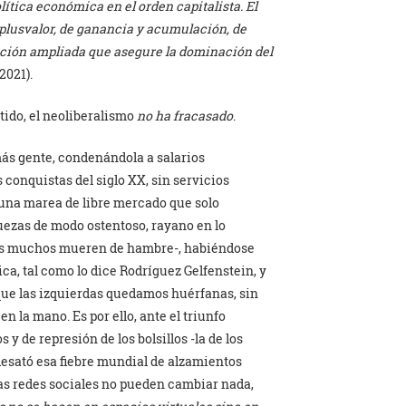
olítica económica en el orden capitalista. El
 plusvalor, de ganancia y acumulación, de
ación ampliada que asegure la dominación del
2021).
ntido, el neoliberalismo
no ha fracasado
.
más gente, condenándola a salarios
conquistas del siglo XX, sin servicios
e una marea de libre mercado que solo
uezas de modo ostentoso, rayano en lo
ras muchos mueren de hambre-, habiéndose
ica, tal como lo dice Rodríguez Gelfenstein, y
 que las izquierdas quedamos huérfanas, sin
n la mano. Es por ello, ante el triunfo
y de represión de los bolsillos -la de los
desató esa fiebre mundial de alzamientos
Las redes sociales no pueden cambiar nada,