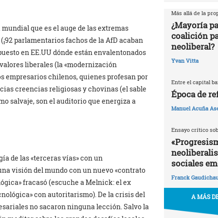
Más allá de la pr
¿Mayoría pa
 mundial que es el auge de las extremas
coalición p
 (¡92 parlamentarios fachos de la AfD acaban
neoliberal?
supuesto en EE.UU dónde están envalentonados
Yvan Vitta
 valores liberales (la «modernización
 Los empresarios chilenos, quienes profesan por
Entre el capital b
cias creencias religiosas y chovinas (el sable
Época de re
ismo salvaje, son el auditorio que energiza a
Manuel Acuña As
Ensayo crítico so
«Progresism
neoliberali
ía de las «terceras vías» con un
sociales em
 una visión del mundo con un nuevo «contrato
Franck Gaudicha
lógica» fracasó (escuche a Melnick: el ex
nológica» con autoritarismo). De la crisis del
A MÁS DE
esariales no sacaron ninguna lección. Salvo la