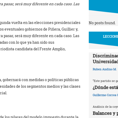
gra pasar, será muy diferente en cada caso. Las
gunda vuelta en las elecciones presidenciales
No posts found.
os eventuales gobiernos de Piñera, Guillier y,
gra pasar, será muy diferente en cada caso. Las
LECCIONE
adas con lo que ya han sido sus
riodista candidata del Frente Amplio,
Discriminac
Universidad
Ruben Andino M.
, gobernará con medidas o políticas públicas
“Este partido se g
esidades de los segmentos medios y las clases
¿Dónde está
cial.
Guillermo Correa
Análisis de la coy
Balances y 
de los pilares del modelo impuesto durante la