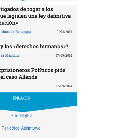
tigados de rogar a los
e legislen una ley definitiva
zación»
líticos de Rancagua
01/12/2014
oy los «derechos humanos»?
rez Mangini
17/09/2014
prisioneros Políticos pide
el caso Allende
17/09/2014
ENLACES
Red Digital
Periódico Azkintuwe