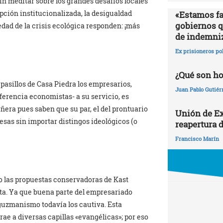
n meditar sobre los grandes desafíos locales
rupción institucionalizada, la desigualdad
«Estamos fa
gobiernos qu
edad de la crisis ecológica responden: ¡más
de indemni
Ex prisioneros po
¿Qué son h
 pasillos de Casa Piedra los empresarios,
Juan Pablo Gutiér
ferencia economistas- a su servicio, es
ñera pues saben que su par, el del prontuario
Unión de Ex
esas sin importar distingos ideológicos (o
reapertura d
Francisco Marín
 las propuestas conservadoras de Kast
sta. Ya que buena parte del empresariado
 guzmanismo todavía los cautiva. Esta
ae a diversas capillas «evangélicas»; por eso