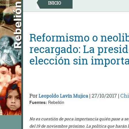
Skip
INICIO
to
content
Reformismo o neoli
recargado: La presid
elección sin import
Por
|
27/10/2017
|
Chi
Leopoldo Lavín Mujica
Fuentes:
Rebelión
No es cuestión de poca importancia quién pase a se
del 19 de noviembre próximo. La política que harán l