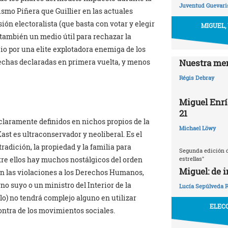
Juventud Guevaris
ismo Piñera que Guillier en las actuales
ión electoralista (que basta con votar y elegir
MIGUEL,
 también un medio útil para rechazar la
io por una elite explotadora enemiga de los
Nuestra mem
erechas declaradas en primera vuelta, y menos
Régis Debray
Miguel Enrí
21
 claramente definidos en nichos propios de la
Michael Löwy
ast es ultraconservador y neoliberal. Es el
adición, la propiedad y la familia para
Segunda edición d
estrellas"
ntre ellos hay muchos nostálgicos del orden
Miguel: de 
en las violaciones a los Derechos Humanos,
o suyo o un ministro del Interior de la
Lucía Sepúlveda 
o) no tendrá complejo alguno en utilizar
ELECC
ontra de los movimientos sociales.