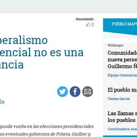
Recomiendo:
PUEBLO MAPU
0
beralismo
Wallmapu
encial no es una
Comunidade
nueva perse
ancia
Guillermo Ñ
Equipo Comunica
El pueblo m
Txema García
le
Las llamas s
los pueblos
gunda vuelta en las elecciones presidenciales
Coordinadora Ara
os eventuales gobiernos de Piñera, Guillier y,