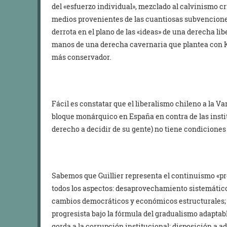
del «esfuerzo individual», mezclado al calvinismo cri
medios provenientes de las cuantiosas subvenciones 
derrota en el plano de las «ideas» de una derecha libe
manos de una derecha cavernaria que plantea con Ka
más conservador.
Fácil es constatar que el liberalismo chileno a la Va
bloque monárquico en España en contra de las insti
derecho a decidir de su gente) no tiene condiciones 
Sabemos que Guillier representa el continuismo «p
todos los aspectos: desaprovechamiento sistemático
cambios democráticos y económicos estructurales;
progresista bajo la fórmula del gradualismo adaptab
gorda a la corrupción institucional; disposición a a