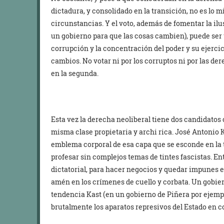
dictadura, y consolidado en la transición, no es lo m
circunstancias. Y el voto, además de fomentar la ilus
un gobierno para que las cosas cambien), puede ser
corrupción y la concentración del poder y su ejercic
cambios. No votar ni por los corruptos ni por las d
en la segunda.
Esta vez la derecha neoliberal tiene dos candidatos
misma clase propietaria y archi rica. José Antonio K
emblema corporal de esa capa que se esconde en la tr
profesar sin complejos temas de tintes fascistas. E
dictatorial, para hacer negocios y quedar impunes 
amén en los crímenes de cuello y corbata. Un gobiern
tendencia Kast (en un gobierno de Piñera por ejempl
brutalmente los aparatos represivos del Estado en c