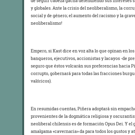
de seguir cabeza gacha defendiendo sus intereses si
y globales. Ante la crisis del neoliberalismo, la cor
social y de género; el aumento del racismo y la grav
neoliberalismo!
Empero, si Kast dice en voz alta lo que opinan en los
banqueros, ejecutivos, accionistas y lacayos -de pre
seguro que éstos volcarán sus preferencias hacia Pi
corrupto, gobernará para todas las fracciones burgu
valóricos).
En resumidas cuentas, Piñera adoptará sin empacho
provenientes de la dogmática religiosa y oscuranti
neoliberal chilensis es de formación Opus Dei. Y el
amalgama «cavernaria» da para todos los gustos y atr