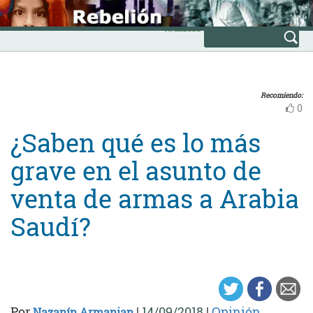
Skip
INICIO
to
Avanzada
content
Recomiendo:
0
¿Saben qué es lo más
grave en el asunto de
venta de armas a Arabia
Saudí?
Por
|
14/09/2018
|
Opinión
Nazanín Armanian