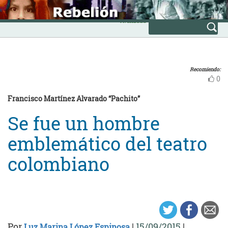
Skip
INICIO
to
Avanzada
content
Recomiendo:
0
Francisco Martínez Alvarado “Pachito”
Se fue un hombre
emblemático del teatro
colombiano
Por
|
15/09/2015
|
Luz Marina López Espinosa