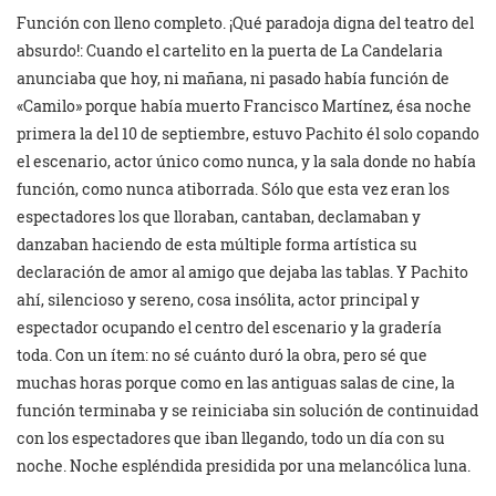
Función con lleno completo. ¡Qué paradoja digna del teatro del
absurdo!: Cuando el cartelito en la puerta de La Candelaria
anunciaba que hoy, ni mañana, ni pasado había función de
«Camilo» porque había muerto Francisco Martínez, ésa noche
primera la del 10 de septiembre, estuvo Pachito él solo copando
el escenario, actor único como nunca, y la sala donde no había
función, como nunca atiborrada. Sólo que esta vez eran los
espectadores los que lloraban, cantaban, declamaban y
danzaban haciendo de esta múltiple forma artística su
declaración de amor al amigo que dejaba las tablas. Y Pachito
ahí, silencioso y sereno, cosa insólita, actor principal y
espectador ocupando el centro del escenario y la gradería
toda. Con un ítem: no sé cuánto duró la obra, pero sé que
muchas horas porque como en las antiguas salas de cine, la
función terminaba y se reiniciaba sin solución de continuidad
con los espectadores que iban llegando, todo un día con su
noche. Noche espléndida presidida por una melancólica luna.