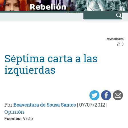
Skip
INICIO
to
Avanzada
content
Recomiendo:
0
Séptima carta a las
izquierdas
Por
|
07/07/2012
|
Boaventura de Sousa Santos
Opinión
Fuentes:
Visão