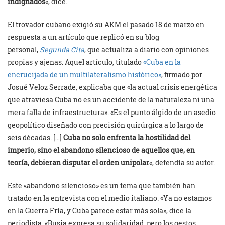
indignados
«, dice.
El trovador cubano exigió su AKM el pasado 18 de marzo en
respuesta a un artículo que replicó en su blog
personal,
Segunda Cita
, que actualiza a diario con opiniones
propias y ajenas. Aquel artículo, titulado
«Cuba en la
encrucijada de un multilateralismo histórico»
, firmado por
Josué Veloz Serrade, explicaba que «la actual crisis energética
que atraviesa Cuba no es un accidente de la naturaleza ni una
mera falla de infraestructura». «Es el punto álgido de un asedio
geopolítico diseñado con precisión quirúrgica a lo largo de
seis décadas. […]
Cuba no solo enfrenta la hostilidad del
imperio, sino el abandono silencioso de aquellos que, en
teoría, debieran disputar el orden unipolar
«, defendía su autor.
Este «abandono silencioso» es un tema que también han
tratado en la entrevista con el medio italiano. «Ya no estamos
en la Guerra Fría, y Cuba parece estar más sola», dice la
periodista. «Rusia expresa su solidaridad, pero los gestos