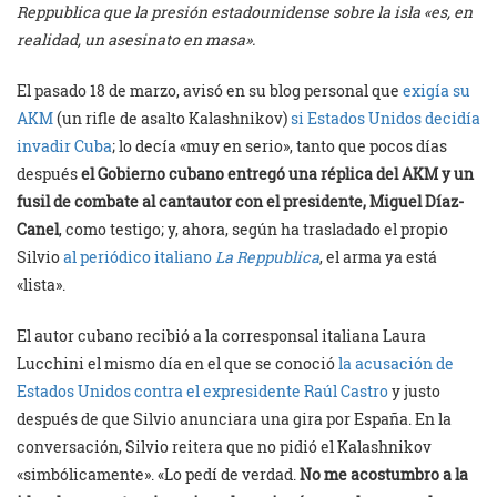
Reppublica que la presión estadounidense sobre la isla «es, en
realidad, un asesinato en masa».
El pasado 18 de marzo, avisó en su blog personal que
exigía su
AKM
(un rifle de asalto Kalashnikov)
si Estados Unidos decidía
invadir Cuba
; lo decía «muy en serio», tanto que pocos días
después
el Gobierno cubano entregó una réplica del AKM y un
fusil de combate al cantautor con el presidente, Miguel Díaz-
Canel
, como testigo; y, ahora, según ha trasladado el propio
Silvio
al periódico italiano
La Reppublica
, el arma ya está
«lista».
El autor cubano recibió a la corresponsal italiana Laura
Lucchini el mismo día en el que se conoció
la acusación de
Estados Unidos contra el expresidente Raúl Castro
y justo
después de que Silvio anunciara una gira por España. En la
conversación, Silvio reitera que no pidió el Kalashnikov
«simbólicamente». «Lo pedí de verdad.
No me acostumbro a la