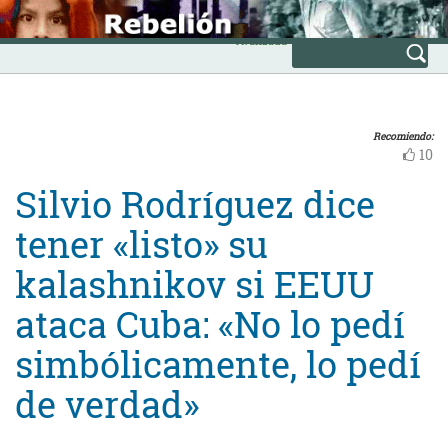
Skip
INICIO
to
Avanzada
content
Recomiendo:
10
Silvio Rodríguez dice
tener «listo» su
kalashnikov si EEUU
ataca Cuba: «No lo pedí
simbólicamente, lo pedí
de verdad»