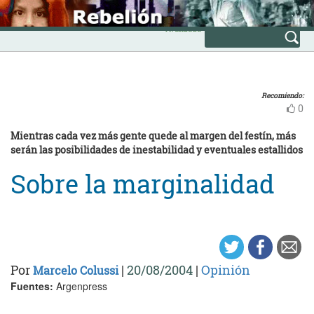
Skip
INICIO
to
Avanzada
content
Recomiendo:
0
Mientras cada vez más gente quede al margen del festín, más
serán las posibilidades de inestabilidad y eventuales estallidos
Sobre la marginalidad
Por
|
20/08/2004
|
Opinión
Marcelo Colussi
Fuentes:
Argenpress