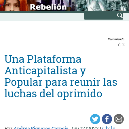
Skip
INICIO
to
Avanzada
content
Recomiendo:
2
Una Plataforma
Anticapitalista y
Popular para reunir las
luchas del oprimido
Por
|
09/07/2023
|
Chile
Andrés Figueroa Cornejo