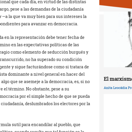
ional que cada día, en virtud de las distintas
argo, pese a las demandas de la ciudadanía
r
—a la que va muy bien para sus intereses la
ondientes para avanzar en democracia.
da en la representación debe tener fecha de
ino en las expectativas políticas de las
sufragio como elemento de seducción burgués y
 transcurrido, no ha superado su condición
igente y sigue facturándose como si tratara de
ista dominante a nivel general en hacer del
El marxismo
, algo que se asemeje a la democracia, es, si no
Anita Leocádia Pr
e el término. No obstante, pese a su
emocracia por el simple hecho de que se pueda
 ciudadanía, deslumbrados los electores por la
mula sutil para encandilar al pueblo, que
lítico, cuando resulta que tal función se la