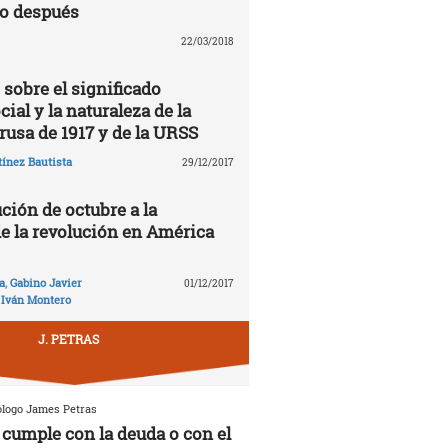
lo después
22/03/2018
 sobre el significado
cial y la naturaleza de la
rusa de 1917 y de la URSS
ínez Bautista
29/12/2017
ción de octubre a la
de la revolución en América
a
,
Gabino Javier
01/12/2017
,
Iván Montero
J. PETRAS
ólogo James Petras
cumple con la deuda o con el