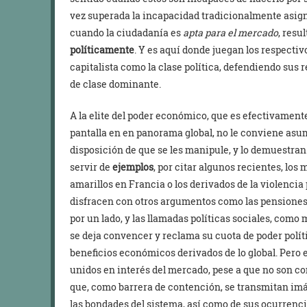
vez superada la incapacidad tradicionalmente asign
cuando la ciudadanía es
apta para el mercado
, resu
políticamente
. Y es aquí donde juegan los respectiv
capitalista como la clase política, defendiendo sus 
de clase dominante.
A la elite del poder económico, que es efectivamente
pantalla en en panorama global, no le conviene asu
disposición de que se les manipule, y lo demuestran
servir de
ejemplos
, por citar algunos recientes, los
amarillos en Francia o los derivados de la violencia
disfracen con otros argumentos como las pensiones 
por un lado, y las llamadas políticas sociales, como
se deja convencer y reclama su cuota de poder políti
beneficios económicos derivados de lo global. Pero
unidos en interés del mercado, pese a que no son c
que, como barrera de contención, se transmitan im
las bondades del sistema, así como de sus ocurrencias