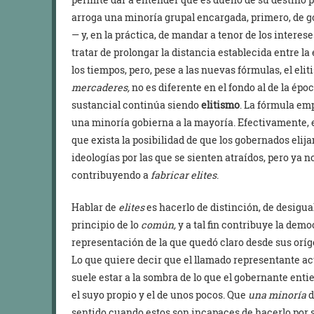
arroga una minoría grupal encargada, primero, de go
— y, en la práctica, de mandar a tenor de los interes
tratar de prolongar la distancia establecida entre la
los tiempos, pero, pese a las nuevas fórmulas, el eli
mercaderes,
no es diferente en el fondo al de la épo
sustancial continúa siendo
elitismo
. La fórmula em
una minoría gobierna a la mayoría. Efectivamente, 
que exista la posibilidad de que los gobernados eli
ideologías por las que se sienten atraídos, pero ya n
contribuyendo a
fabricar elites
.
Hablar de
elites
es hacerlo de distinción, de desigua
principio de lo
común,
y a tal fin contribuye la dem
representación de la que quedó claro desde sus orí
Lo que quiere decir que el llamado representante ac
suele estar a la sombra de lo que el gobernante ent
el suyo propio y el de unos pocos. Que
una minoría
d
sentido cuando estos son incapaces de hacerlo por s