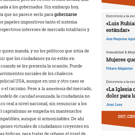
ada a los gobernados. Sin embargo hoy,
lta que no parece serlo para
gobernarse
Entrevista a la es
os papeles impositivos tanto el sistema
«Luis Rubia
estándar»
respectivos intereses de mercado totalitario y
Ana Requena Agui
 quien manda, y no los políticos que sitúa de
Sexualidad & Muj
mir que los ciudadanos ya no están en
Mujeres que
 cuando se les presenta la ocasión. Puede
Pikara Magazine
 movimientos sociales de los chalecos
 policial USA, aunque en uno y otro caso se
Entrevista a la es
«La Iglesia 
o el racismo. Pese a
la anestesia
del mercado,
dolor para l
 modelo de
caridad avanzada
, la ciudadanía no
co real a nivel nacional, sin renunciar a los
Juan Losa
 el capitalismo se empeña en mantenerlos
2017, CI
ompatibles, aunque sí armonizables. De ahí
ágenes virtuales de ciudadanos creyentes en
 lúdicas, para tratar de rebajar el nivel de