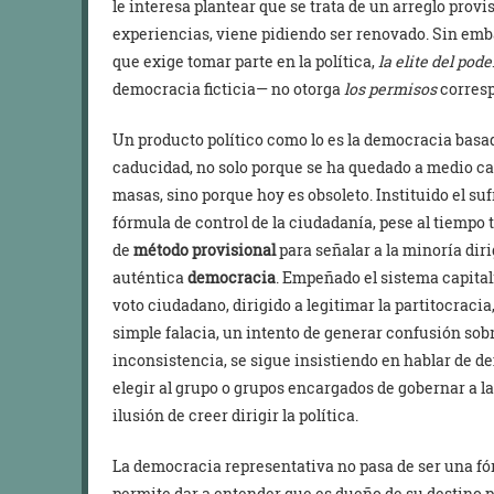
le interesa plantear que se trata de un arreglo provis
experiencias, viene pidiendo ser renovado. Sin emb
que exige tomar parte en la política,
la elite del pode
democracia ficticia— no otorga
los permisos
corresp
Un producto político como lo es la democracia basa
caducidad, no solo porque se ha quedado a medio cam
masas, sino porque hoy es obsoleto. Instituido el 
fórmula de control de la ciudadanía, pese al tiempo
de
método provisional
para señalar a la minoría dir
auténtica
democracia
. Empeñado el sistema capital
voto ciudadano, dirigido a legitimar la partitocracia
simple falacia, un intento de generar confusión sobr
inconsistencia, se sigue insistiendo en hablar de d
elegir al grupo o grupos encargados de gobernar a la
ilusión de creer dirigir la política.
La democracia representativa no pasa de ser una fór
permite dar a entender que es dueño de su destino po