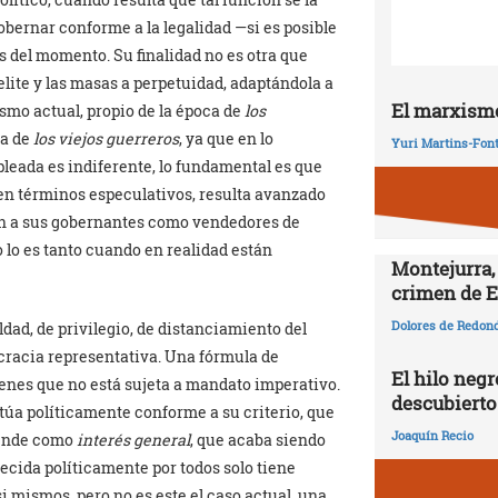
bernar conforme a la legalidad —si es posible
es del momento. Su finalidad no es otra que
 elite y las masas a perpetuidad, adaptándola a
El marxismo
tismo actual, propio de la época de
los
ca de
los viejos guerreros
, ya que en lo
Yuri Martins-Fon
pleada es indiferente, lo fundamental es que
en términos especulativos, resulta avanzado
jan a sus gobernantes como vendedores de
o lo es tanto cuando en realidad están
Montejurra,
crimen de E
Dolores de Redon
ldad, de privilegio, de distanciamiento del
ocracia representativa. Una fórmula de
El hilo negr
genes que no está sujeta a mandato imperativo.
descubierto
túa políticamente conforme a su criterio, que
Joaquín Recio
iende como
interés general
, que acaba siendo
ecida políticamente por todos solo tiene
i mismos, pero no es este el caso actual, una