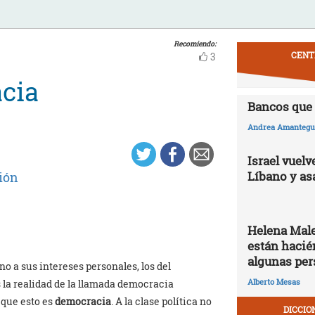
Recomiendo:
CENT
3
cia
Bancos que 
Andrea Amantegui
Israel vuelv
Líbano y as
ión
Helena Male
están hacié
algunas per
o a sus intereses personales, los del
Alberto Mesas
s la realidad de la llamada democracia
 que esto es
democracia
. A la clase política no
DICCIO