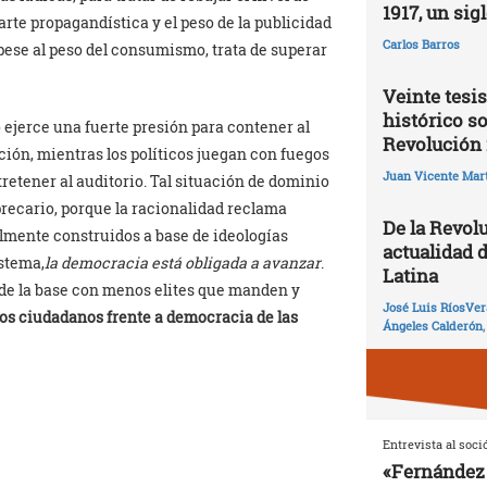
1917, un sig
rte propagandística y el peso de la publicidad
Carlos Barros
pese al peso del consumismo, trata de superar
Veinte tesis
histórico so
o ejerce una fuerte presión para contener al
Revolución 
ión, mientras los políticos juegan con fuegos
Juan Vicente Mart
tretener al auditorio. Tal situación de dominio
ecario, porque la racionalidad reclama
De la Revolu
almente construidos a base de ideologías
actualidad 
istema,
la democracia está obligada a avanzar
.
Latina
sde la base con menos elites que manden y
José Luis RíosVer
os ciudadanos frente a democracia de las
Ángeles Calderón
Entrevista al soci
«Fernández 