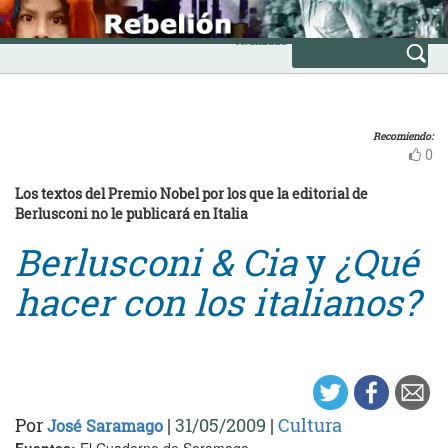
Skip
INICIO
to
Avanzada
content
Recomiendo:
0
Los textos del Premio Nobel por los que la editorial de
Berlusconi no le publicará en Italia
Berlusconi & Cia
y
¿Qué
hacer con los italianos?
Por
|
31/05/2009
|
Cultura
José Saramago
Fuentes:
El Cuaderno de Saramago