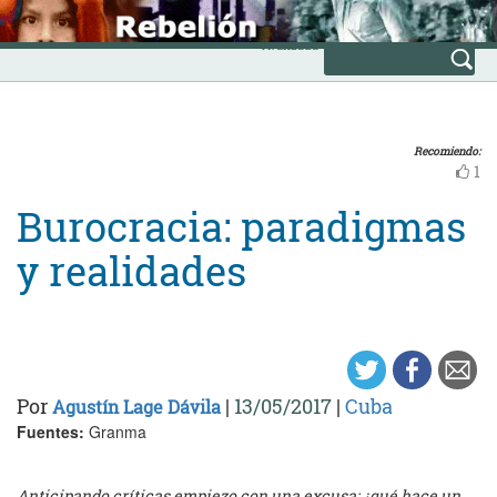
Skip
INICIO
to
Avanzada
content
Recomiendo:
1
Burocracia: paradigmas
y realidades
Por
|
13/05/2017
|
Cuba
Agustín Lage Dávila
Fuentes:
Granma
Anticipando críticas empiezo con una excusa: ¿qué hace un