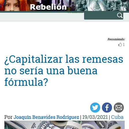
Skip
INICIO
to
Avanzada
content
Recomiendo:
1
¿Capitalizar las remesas
no sería una buena
fórmula?
Por
|
19/03/2021
|
Cuba
Joaquín Benavides Rodríguez