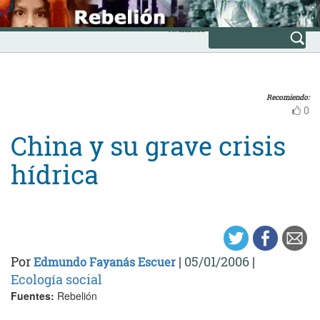
Skip
INICIO
to
Avanzada
content
Recomiendo:
0
China y su grave crisis
hídrica
Por
|
05/01/2006
|
Edmundo Fayanás Escuer
Ecología social
Fuentes:
Rebelión