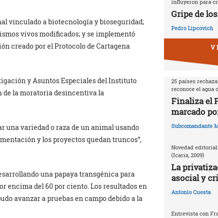
influyeron para cr
Gripe de los
al vinculado a biotecnología y bioseguridad;
Pedro Lipcovich
nismos vivos modificados; y se implementó
ión creado por el Protocolo de Cartagena
V 
tigación y Asuntos Especiales del Instituto
25 países rechazan
reconoce el agua
n de la moratoria desincentiva la
Finaliza el
marcado por
Subcomandante M
lar una variedad o raza de un animal usando
imentación y los proyectos quedan truncos”,
Novedad editorial
(Icaria, 2009)
La privatiza
 desarrollando una papaya transgénica para
asocial y cr
or encima del 60 por ciento. Los resultados en
Antonio Cuesta
pudo avanzar a pruebas en campo debido a la
Entrevista con Fr