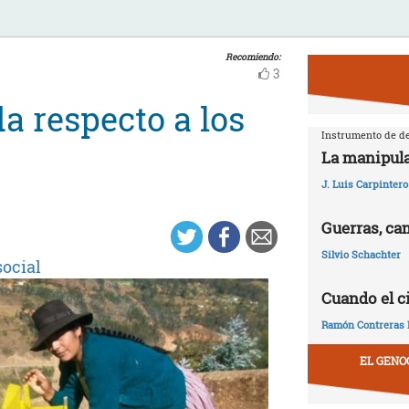
Recomiendo:
3
a respecto a los
Instrumento de de
La manipula
J. Luis Carpintero
Guerras, ca
Silvio Schachter
social
Cuando el c
Ramón Contreras 
EL GENO