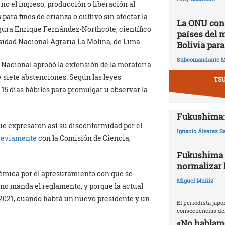
 no el ingreso, producción o liberación al
para fines de crianza o cultivo sin afectar la
La ONU cons
ura Enrique Fernández-Northcote, científico
países del 
rsidad Nacional Agraria La Molina, de Lima.
Bolivia para
Subcomandante M
 Nacional aprobó la extensión de la moratoria
y siete abstenciones. Según las leyes
TS
 15 días hábiles para promulgar u observar la
Fukushima: 
ue expresaron así su disconformidad por el
Ignacio Álvarez S
reviamente
con la Comisión de Ciencia,
Fukushima 2
normalizar l
lémica por el apresuramiento con que se
Miguel Muñiz
mo manda el reglamento, y porque la actual
 2021, cuando habrá un nuevo presidente y un
El periodista japo
consecuencias del
«No hablamo