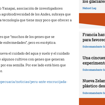
los glaciare
po Yanapai, asociación de investigadores
Nahuel Lag
la agrobiodiversidad de los Andes, subraya que
na tecnología que tiene muy poco que ofrecer a
Francia har
 es que “muchos de los genes que se
para favorec
 de enfermedades”, pero es escéptica.
Subcomandante M
eva el cuidado del agua y suelo y el cuidado
Una cincuen
ue algunos cultivos con genes que generan
experimenta
por esa semilla. Por ese lado está bien que
Subcomandante M
o.
Nueva Zelan
opecuaria/noticias/peru-ante-encrucijada-
plástico de
Subcomandante M