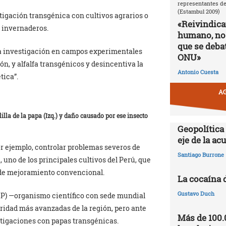
representantes de
(Estambul 2009)
tigación transgénica con cultivos agrarios o
«Reivindic
 invernaderos.
humano, no
que se debat
a investigación en campos experimentales
ONU»
ón, y alfalfa transgénicos y desincentiva la
Antonio Cuesta
tica”.
AG
lla de la papa (Izq.) y daño causado por ese insecto
Geopolítica
eje de la a
or ejemplo, controlar problemas severos de
Santiago Burrone
 uno de los principales cultivos del Perú, que
 de mejoramiento convencional.
La cocaína 
Gustavo Duch
CIP) —organismo científico con sede mundial
ridad más avanzadas de la región, pero ante
Más de 100.
estigaciones con papas transgénicas.