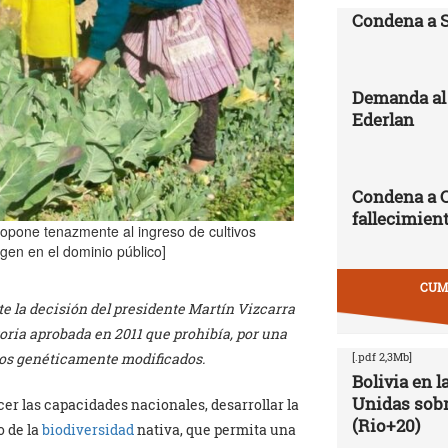
Condena a 
Demanda al 
Ederlan
Condena a 
fallecimien
e opone tenazmente al ingreso de cultivos
gen en el dominio público]
CUMB
 la decisión del presidente Martín Vizcarra
toria aprobada en 2011 que prohibía, por una
[.pdf 2,3Mb]
smos genéticamente modificados.
Bolivia en 
Unidas sobr
cer las capacidades nacionales, desarrollar la
(Rio+20)
o de la
biodiversidad
nativa, que permita una