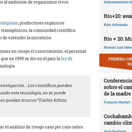
ón al ambiente de organismos vivos
Subcomandante M
Río+20: ava
ologistas
, productores orgánicos
Katu Arkonada
 transgénicos, la comunidad científica
o de extender la moratoria.
Río + 20: M
Ricardo Luis Mas
poner en riesgo el conocimiento, el personal
que en 1999 se dio en el país la
ley de
PRIMERA CO
SO
cnología.
Conferencia
investigación… Los científicos pueden
sobre el ca
sando esta tecnología, no se puede
de la madre 
tos quedan truncos”
(Carlos Arbizu
François Houtart
Cochabamba,
cambio clim
r el análisis de riesgo caso por caso sobre
Amy Goodman