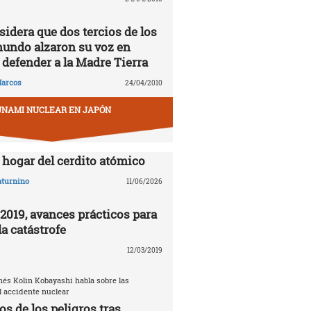
idera que dos tercios de los
mundo alzaron su voz en
 defender a la Madre Tierra
arcos
24/04/2010
UNAMI NUCLEAR EN JAPÓN
hogar del cerdito atómico
aturnino
11/06/2026
019, avances prácticos para
a catástrofe
12/03/2019
nés Kolin Kobayashi habla sobre las
 accidente nuclear
s de los peligros tras