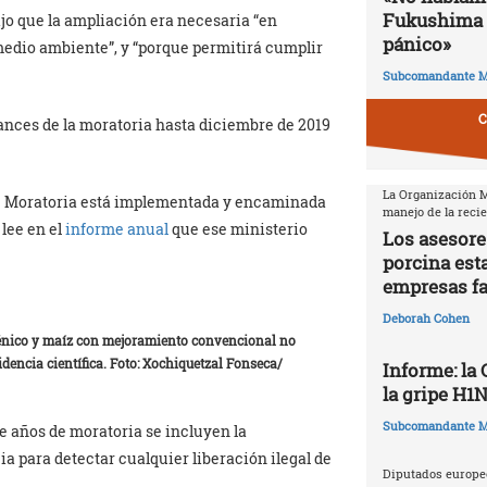
Fukushima 
jo que la ampliación era necesaria “en
pánico»
 medio ambiente”, y “porque permitirá cumplir
Subcomandante M
C
ances de la moratoria hasta diciembre de 2019
La Organización Mu
y de Moratoria está implementada y encaminada
manejo de la reci
 lee en el
informe anual
que ese ministerio
Los asesore
porcina est
empresas f
Deborah Cohen
génico y maíz con mejoramiento convencional no
dencia científica. Foto: Xochiquetzal Fonseca/
Informe: la
la gripe H1
Subcomandante M
e años de moratoria se incluyen la
a para detectar cualquier liberación ilegal de
Diputados europeo