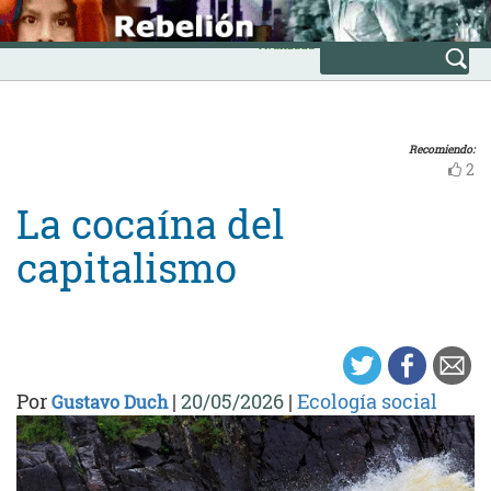
Skip
INICIO
to
Avanzada
content
Recomiendo:
2
La cocaína del
capitalismo
Por
|
20/05/2026
|
Ecología social
Gustavo Duch