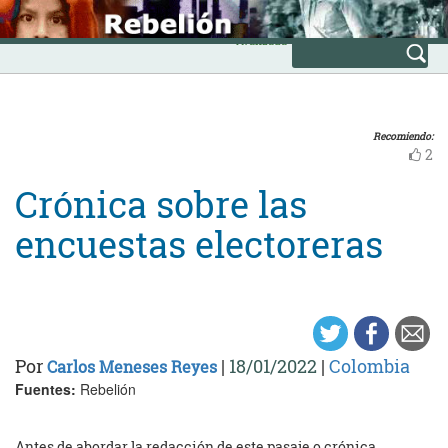
Skip
INICIO
to
Avanzada
content
Recomiendo:
2
Crónica sobre las
encuestas electoreras
Por
|
18/01/2022
|
Colombia
Carlos Meneses Reyes
Fuentes:
Rebelión
Antes de abordar la redacción de este pasaje o crónica,