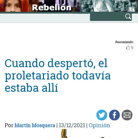
Skip
INICIO
to
Avanzada
content
Recomiendo:
9
Cuando despertó, el
proletariado todavía
estaba allí
Por
|
13/12/2021
|
Opinión
Martín Mosquera