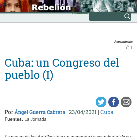
Skip
INICIO
to
Avanzada
content
Recomiendo:
1
Cuba: un Congreso del
pueblo (I)
Por
|
23/04/2021
|
Cuba
Ángel Guerra Cabrera
Fuentes:
La Jornada
La mayor de las Antillas vive un momento trascendental de su