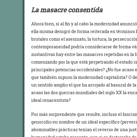
La masacre consentida
Ahora bien, si al fin y al cabo la modernidad anunc
ella misma denigró de forma reiterada en términos h
brutales como el asesinato, la tortura, la persecució
contemporaneidad podría considerarse de forma vál
sustantivas hay entre las masacres repetidas en la 
comenzando por la que está perpetrando el estado is
principales potencias occidentales? ¿No fue acaso 
que también supuso la modernidad capitalista? O de 
un sentido amplio el que ha arrojado al basural de l
acaso las dos guerras mundiales del siglo XX la en
ideal renacentista?
Por más sorprendente que resulte, incluso el fascism
genocidio en nombre de un ideal específico (perver
abominables prácticas tenían el reverso de una justi