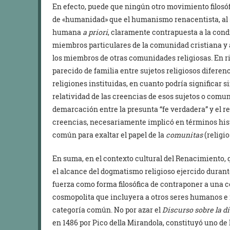
En efecto, puede que ningún otro movimiento filosó
de «humanidad» que el humanismo renacentista, al 
humana
a priori
, claramente contrapuesta a la con
miembros particulares de la comunidad cristiana y a
los miembros de otras comunidades religiosas. En ri
parecido de familia entre sujetos religiosos difere
religiones instituidas, en cuanto podría significar s
relatividad de las creencias de esos sujetos o comuni
demarcación entre la presunta “fe verdadera” y el res
creencias, necesariamente implicó en términos hist
común para exaltar el papel de la
comunitas
(religio
En suma, en el contexto cultural del Renacimiento,
el alcance del dogmatismo religioso ejercido durant
fuerza como forma filosófica de contraponer a una c
cosmopolita que incluyera a otros seres humanos e
categoría común. No por azar el
Discurso sobre la d
en 1486 por Pico della Mirandola, constituyó uno de 