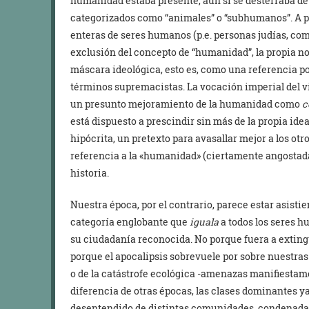
humanidad estaba presente, aun si se desterraba de
categorizados como “animales” o “subhumanos”. A p
enteras de seres humanos (p.e. personas judías, com
exclusión del concepto de “humanidad”, la propia 
máscara ideológica, esto es, como una referencia po
términos supremacistas. La vocación imperial del vi
un presunto mejoramiento de la humanidad como
c
está dispuesto a prescindir sin más de la propia ide
hipócrita, un pretexto para avasallar mejor a los ot
referencia a la «humanidad» (ciertamente angostada
historia.
Nuestra época, por el contrario, parece estar asist
categoría englobante que
iguala
a todos los seres h
su ciudadanía reconocida. No porque fuera a exting
porque el apocalipsis sobrevuele por sobre nuestras
o de la catástrofe ecológica -amenazas manifiestam
diferencia de otras épocas, las clases dominantes 
desentendido de distintas comunidades, condenadas