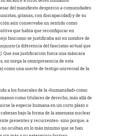
 su alcance a otros seres humanos
esar del manifiesto desprecio a comunidades
unistas, gitanas, con discapacidad) y de su
noción aún conservaba un sentido como
sitiva que había que reconfigurar en
ejo fascismo se justificaba así en nombre de
onjunto
(a diferencia del fascismo actual que
a). Que esa justificación fuera una máscara
ros, no niega la omnipresencia de esta
) como una suerte de testigo universal de la
iendo a los funerales de la «humanidad» como
umanos como titulares de derecho, más allá de
uirse la especie humana en un corto plazo o
 cabezas bajo la forma de la amenaza nuclear
ente presentes y recurrentes- sino porque, a
ya no ocultan en lo más mínimo que se han
 sin más a su exterminio forzoso.