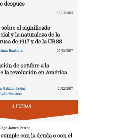
lo después
22/03/2018
 sobre el significado
cial y la naturaleza de la
rusa de 1917 y de la URSS
ínez Bautista
29/12/2017
ción de octubre a la
de la revolución en América
a
,
Gabino Javier
01/12/2017
,
Iván Montero
J. PETRAS
ólogo James Petras
cumple con la deuda o con el