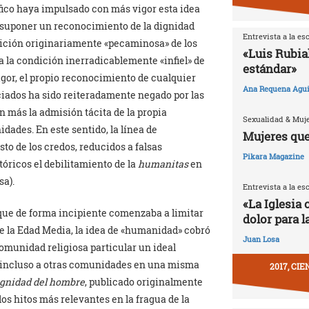
fico haya impulsado con más vigor esta idea
suponer un reconocimiento de la dignidad
Entrevista a la es
dición originariamente «pecaminosa» de los
«Luis Rubia
 la condición inerradicablemente «infiel» de
estándar»
gor, el propio reconocimiento de cualquier
Ana Requena Agui
nciados ha sido reiteradamente negado por las
in más la admisión tácita de la propia
Sexualidad & Muj
dades. En este sentido, la línea de
Mujeres que
to de los credos, reducidos a falsas
Pikara Magazine
óricos el debilitamiento de la
humanitas
en
sa).
Entrevista a la es
«La Iglesia 
 que de forma incipiente comenzaba a limitar
dolor para l
e la Edad Media, la idea de «humanidad» cobró
Juan Losa
omunidad religiosa particular un ideal
 incluso a otras comunidades en una misma
2017, CI
ignidad del hombre
, publicado originalmente
los hitos más relevantes en la fragua de la