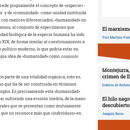
xcede propiamente el concepto de «especie» -
s- y de «comunidad» -como unidad instituida
e con matices diferenciados, «humanidad» no
menos, al conjunto de especímenes que
El marxismo
dad biológica de la especie humana ha sido
Yuri Martins-Fon
lo XIX, de forma similar al cuestionamiento a
 político moderno, lo que podría estar en
propia idea de «humanidad» como
conjunto
Montejurra,
crimen de E
 parte de una totalidad orgánica, esto es,
no que ha de ser construida en términos
Dolores de Redon
siglos. Es precisamente esta «humanidad»
El hilo negr
ar sufriendo una erosión inédita, de la mano
descubierto
lturales que se presentan como mutuamente
l que no reconoce más que «individuos» en
Joaquín Recio