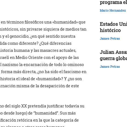
programa el
Mario Hernandez
ió en términos filosóficos una «humanidad» que
Estados Uni
istóricos, sin privarse siquiera de medios tan
histórico
n y el genocidio, ¿en qué sentido nuestra
James Petras
ida como diferente? ¿Qué diferencias
historia humana y las masacres actuales,
Julian Assa
raelí en Medio Oriente con el apoyo de las
guerra glob
el nazismo la encarnación de todo lo ominoso
James Petras
forma más directa, ¿no ha sido el fascismo en
a historia el ideal de «humanidad»? Y ¿no son
carnación misma de la desaparición de este
o del siglo XX pretendía justificar todavía su
so desde luego) de “humanidad”. Sus más
ficación retórica en la que la categoría de