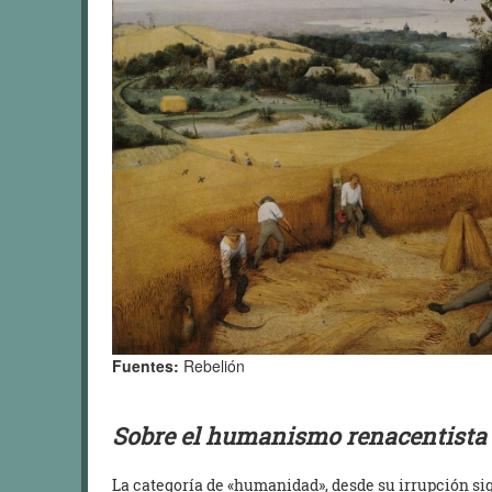
Fuentes:
Rebelión
Sobre el humanismo renacentista
La categoría de «humanidad», desde su irrupción sig