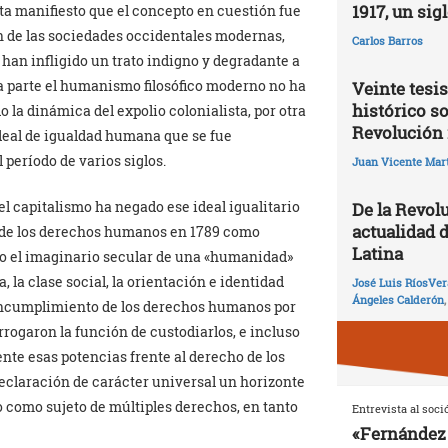
1917, un sig
ta manifiesto que el concepto en cuestión fue
n de las sociedades occidentales modernas,
Carlos Barros
han infligido un trato indigno y degradante a
a parte el humanismo filosófico moderno no ha
Veinte tesis
histórico so
 la dinámica del expolio colonialista, por otra
Revolución 
ideal de igualdad humana que se fue
 período de varios siglos.
Juan Vicente Mart
el capitalismo ha negado ese ideal igualitario
De la Revolu
actualidad 
n de los derechos humanos en 1789 como
Latina
do el imaginario secular de una «humanidad»
, la clase social, la orientación e identidad
José Luis RíosVer
Ángeles Calderón
te incumplimiento de los derechos humanos por
rrogaron la función de custodiarlos, e incluso
nte esas potencias frente al derecho de los
eclaración de carácter universal un horizonte
 como sujeto de múltiples derechos, en tanto
Entrevista al soci
«Fernández 