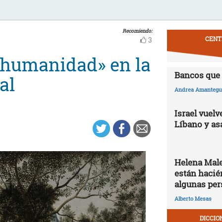
Recomiendo:
CENT
3
 «humanidad» en la
Bancos que 
al
Andrea Amantegui
Israel vuelv
Líbano y as
Helena Male
están hacié
algunas per
Alberto Mesas
DICCIO