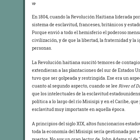
VP
En 1804, cuando la Revolución Haitiana liderada por
sistema de esclavitud, franceses, británicos y esta
Porque envió a todo el hemisferio el poderoso mensaj
civilización, y de que la libertad, la fraternidad y la 
personas.
La Revolución haitiana suscitó temores de contagio
extendieran a las plantaciones del sur de Estados Uni
tuvo que ser golpeada y restringida. Ese era un aspe
cuanto al segundo aspecto, cuando se lee
River of 
que los intelectuales de la esclavitud estadounide
política a lo largo del río Misisipi y en el Caribe, qu
esclavitud muy importante en aquella época.
A principios del siglo XIX, altos funcionarios esta
toda la economía del Misisipi sería gestionada por 
puertos. No soy un gran lector de John Adams ni de