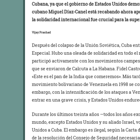
Cubana, ya que el gobierno de Estados Unidos demor
cubano Miguel Díaz-Canel está recabando ahora apo
la solidaridad internacional fue crucial para la su
Vijay Prashad
Después del colapso de la Unión Soviética, Cuba ent
Especial. Hubo una oleada de solidaridad en todo e
participó activamente con los movimientos campesi
que se enviaron de Calcuta a La Habana. Fidel Cast
«Este es el pan de la India que comeremos». Más tarde
movimiento bolivariano de Venezuela en 1998 se con
embargo, con la intensificación de los ataques a Ven
entrar en una grave crisis, y Estados Unidos endure
Durante los últimos treinta años —todos los años exc
mundo, excepto Estados Unidos y su aliado Israel, v
Unidos a Cuba. El embargo es ilegal, según la Carta
de la resolución del Consejo de Seguridad necesari