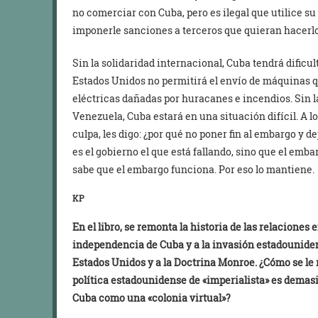
no comerciar con Cuba, pero es ilegal que utilice s
imponerle sanciones a terceros que quieran hacerlo
Sin la solidaridad internacional, Cuba tendrá dificul
Estados Unidos no permitirá el envío de máquinas qu
eléctricas dañadas por huracanes e incendios. Sin l
Venezuela, Cuba estará en una situación difícil. A l
culpa, les digo: ¿por qué no poner fin al embargo y 
es el gobierno el que está fallando, sino que el emb
sabe que el embargo funciona. Por eso lo mantiene.
KP
En el libro, se remonta la historia de las relaciones
independencia de Cuba y a la invasión estadouniden
Estados Unidos y a la Doctrina Monroe. ¿Cómo se le 
política estadounidense de «imperialista» es demasi
Cuba como una «colonia virtual»?