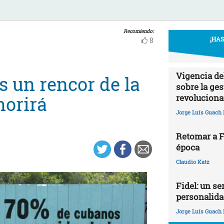
Recomiendo:
¡HA
8
Vigencia de
s un rencor de la
sobre la ges
revoluciona
morirá
Jorge Luís Guach 
Retomar a Fi
época
Claudio Katz
Fidel: un ser
personalida
Jorge Luís Guach 