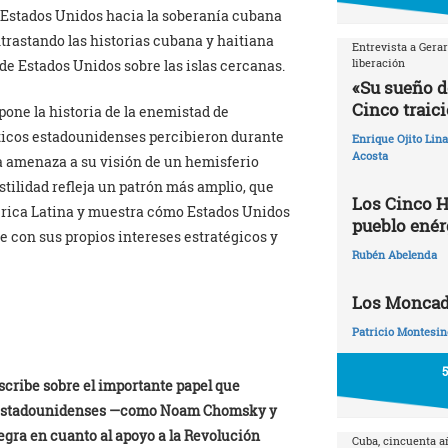
 Estados Unidos hacia la soberanía cubana
ntrastando las historias cubana y haitiana
Entrevista a Gera
liberación
 de Estados Unidos sobre las islas cercanas.
«Su sueño d
Cinco traic
pone la historia de la enemistad de
ticos estadounidenses percibieron durante
Enrique Ojito Lin
Acosta
amenaza a su visión de un hemisferio
tilidad refleja un patrón más amplio, que
Los Cinco H
érica Latina y muestra cómo Estados Unidos
pueblo enér
 con sus propios intereses estratégicos y
Rubén Abelenda
Los Moncadi
Patricio Montesin
escribe sobre el importante papel que
es estadounidenses —como Noam Chomsky y
gra en cuanto al apoyo a la Revolución
Cuba, cincuenta 