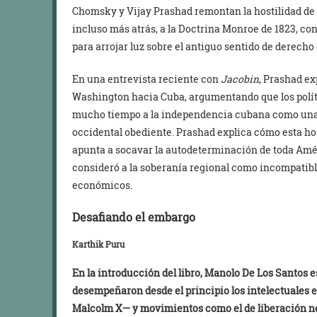
Chomsky y Vijay Prashad remontan la hostilidad de
incluso más atrás, a la Doctrina Monroe de 1823, co
para arrojar luz sobre el antiguo sentido de derecho
En una entrevista reciente con
Jacobin
, Prashad ex
Washington hacia Cuba, argumentando que los polí
mucho tiempo a la independencia cubana como una 
occidental obediente. Prashad explica cómo esta hos
apunta a socavar la autodeterminación de toda Am
consideró a la soberanía regional como incompatible
económicos.
Desafiando el embargo
Karthik Puru
En la introducción del libro, Manolo De Los Santos 
desempeñaron desde el principio los intelectual
Malcolm X— y movimientos como el de liberación ne