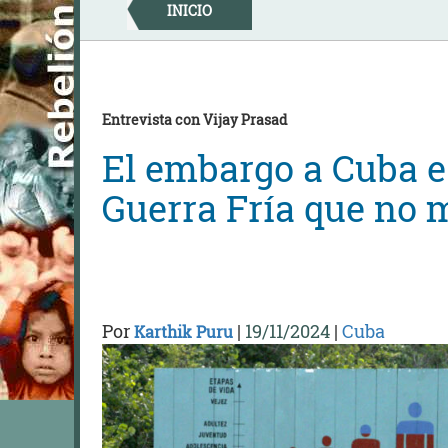
Skip
INICIO
to
content
Entrevista con Vijay Prasad
El embargo a Cuba e
Guerra Fría que no 
Por
|
19/11/2024
|
Cuba
Karthik Puru