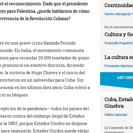
ó el reconocimiento. Dado que el presidente
Continuidad
yo para Palestina, ¿puede hablarnos de cómo
Carlos Alzugaray 
pervivencia de la Revolución Cubana?
En el cincuentena
Cultura y S
ró en una grave crisis llamada Periodo
Graziella Pogolotti
l mundo. En India, el movimiento comunista
La cultura 
nos para recaudar 20.000 toneladas de grano
ro pronunció un emotivo discurso, diciendo:
Fernando Martíne
, la victoria de Hugo Chávez y el inicio del
ABU GHR
virtieron en un salvavidas para Cuba. Sin
ezuela en los últimos diez años, Cuba volvió a
ció su bloqueo.
Cuba, Estado
Ginebra
epto los de la pandemia— todos los países del
Salim Lamrani
otaron contra del embargo ilegal de Estados
 de la ONU, porque Estados Unidos no dispone
La Comisión de D
a para imponerlo. Estados Unidos puede elegir
Guantánamo