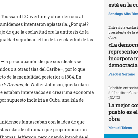
está en la c
Santiago Alba Ric
 Toussaint L’Ouverture y otros derrocó al
dounidenses intentaron aplastarla. ¿Por qué?
Entrevista exclusi
e de que la esclavitud era la antítesis de la
presidente de la 
Cuba
igualdad significan el fin de la esclavitud de las
«La democra
representac
incorpora m
 —la preocupación de que sus ideales se
democracia 
dos o a otras islas del Caribe—, por lo que
Pascual Serrano
cto de la mentalidad posterior a 1804. En
Dark Dreams
, de Walter Johnson, queda claro
Rebelión entrevis
nse estaban interesados en crear una economía
del Instituto Cuba
(ICAIC)
e por supuesto incluiría a Cuba, una isla de
La mejor con
pueblo es el
obra
dounidenses fantaseaban con la idea de que
Manuel Talens
estas islas de ultramar que proporcionarían
 Thomas Jefferson, pero cuando introduje el