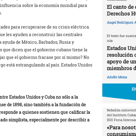
u influencia sobre la economía mundial para
El canto de
Derechos 
.
Angel Rodríguez A
tades para recuperarse de su crisis eléctrica.
e les ayuden a reconstruir las centrales
El texto fue suavi
isla
a ayuda de México, Barbados, Rusia y
Estados Uni
os que dicen que el gobierno cubano tiene la
resolución 
dejar que el gobierno fracase por sí mismo? No
apoyo de un 
argo está estrangulando al país. Estados Unidos
miembros d
Adolfo Mena
EN
 entre Estados Unidos y Cuba no sólo a la
se de 1898, sino también a la fundación de
Rebelión entrevist
responde a quienes sostienen que calificar la
del Instituto Cuba
ado simplista, especialmente por describir a
XIII Feria Interna
«Para nosotr
consumismo 