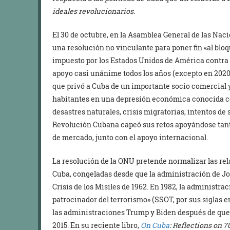
ideales revolucionarios.
El 30 de octubre, en la Asamblea General de las Nac
una resolución no vinculante para poner fin «al bl
impuesto por los Estados Unidos de América contra 
apoyo casi unánime todos los años (excepto en 2020)
que privó a Cuba de un importante socio comercial y
habitantes en una depresión económica conocida c
desastres naturales, crisis migratorias, intentos de
Revolución Cubana capeó sus retos apoyándose tant
de mercado, junto con el apoyo internacional.
La resolución de la ONU pretende normalizar las re
Cuba, congeladas desde que la administración de Jo
Crisis de los Misiles de 1962. En 1982, la administr
patrocinador del terrorismo» (SSOT, por sus siglas e
las administraciones Trump y Biden después de qu
2015. En su reciente libro,
On Cuba
:
Reflections on 7