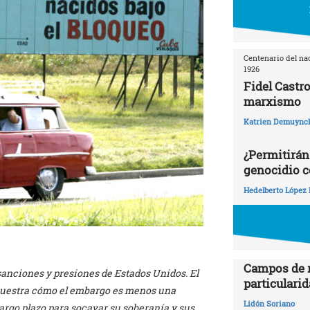
Centenario del nac
1926
Fidel Castro
marxismo
Katrien Demuync
¿Permitirán
genocidio c
Hedelberto López 
Campos de r
sanciones y presiones de Estados Unidos. El
particularid
muestra cómo el embargo es menos una
Lidón Soriano
largo plazo para socavar su soberanía y sus