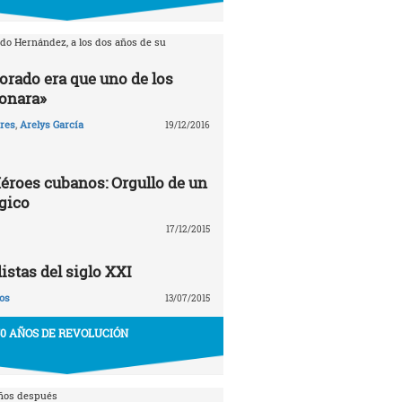
rdo Hernández, a los dos años de su
orado era que uno de los
ionara»
ares
,
Arelys García
19/12/2016
éroes cubanos: Orgullo de un
gico
17/12/2015
stas del siglo XXI
os
13/07/2015
50 AÑOS DE REVOLUCIÓN
años después