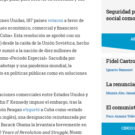
Seguridad p
social como
iones Unidas, 187 países
votaron
a favor de
oqueo económico, comercial y financiero
Cuba». Esta resolución se aprobó con un
AB
 desde la caída de la Unión Soviética, hecho
 sumió a la nación de diez millones de
omo «Periodo Especial». Sacudida por
Fidel Castro
 sabotaje y una pandemia mundial, la
Ignacio Ramonet
o en políticas públicas como en soluciones
La renuncia
Mumia Abu-Jamal
laciones comerciales entre Estados Unidos y
hn F. Kennedy impuso el embargo, tras la
El comunist
ación Reagan
etiquetó
a Cuba como «estado
Paco Azanza Telle
n inglés), una designación reinstaurada por
e Barack Obama la levantara brevemente en
CINCO 
0 Years of Revolution and Struggle
, Noam