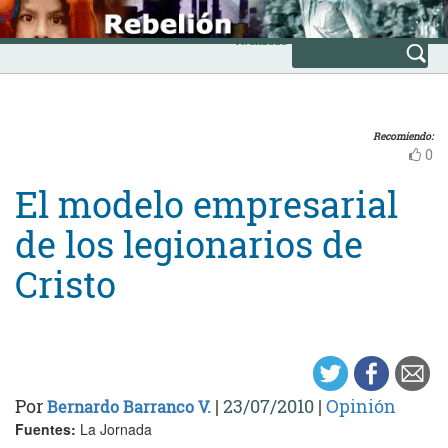
Skip
INICIO
to
Avanzada
content
Recomiendo:
0
El modelo empresarial
de los legionarios de
Cristo
Por
|
23/07/2010
|
Opinión
Bernardo Barranco V.
Fuentes:
La Jornada