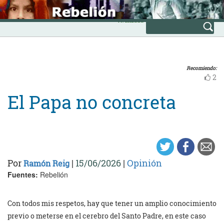
Skip
INICIO
to
Avanzada
content
Recomiendo:
2
El Papa no concreta
Por
|
15/06/2026
|
Opinión
Ramón Reig
Fuentes:
Rebelión
Con todos mis respetos, hay que tener un amplio conocimiento
previo o meterse en el cerebro del Santo Padre, en este caso