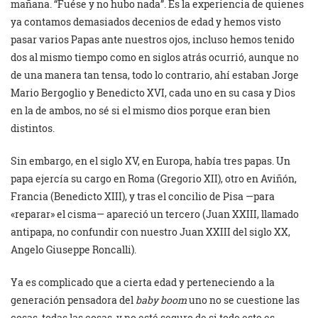
mañana. “Fuése y no hubo nada”. Es la experiencia de quienes
ya contamos demasiados decenios de edad y hemos visto
pasar varios Papas ante nuestros ojos, incluso hemos tenido
dos al mismo tiempo como en siglos atrás ocurrió, aunque no
de una manera tan tensa, todo lo contrario, ahí estaban Jorge
Mario Bergoglio y Benedicto XVI, cada uno en su casa y Dios
en la de ambos, no sé si el mismo dios porque eran bien
distintos.
Sin embargo, en el siglo XV, en Europa, había tres papas. Un
papa ejercía su cargo en Roma (Gregorio XII), otro en Aviñón,
Francia (Benedicto XIII), y tras el concilio de Pisa —para
«reparar» el cisma— apareció un tercero (Juan XXIII, llamado
antipapa, no confundir con nuestro Juan XXIII del siglo XX,
Angelo Giuseppe Roncalli).
Ya es complicado que a cierta edad y perteneciendo a la
generación pensadora del
baby boom
uno no se cuestione las
cosas, todas las cosas, y no esté seguro de si todo esto es