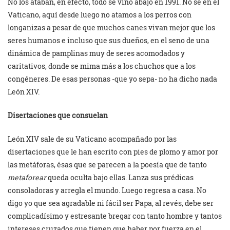
No los ataban, en efecto, todo se vino abajo en 1991. No sé en el
Vaticano, aquí desde luego no atamos a los perros con
longanizas a pesar de que muchos canes vivan mejor que los
seres humanos e incluso que sus dueños, en el seno de una
dinámica de pamplinas muy de seres acomodados y
caritativos, donde se mima más a los chuchos que a los
congéneres. De esas personas -que yo sepa- no ha dicho nada
León XIV.
Disertaciones que consuelan
León XIV sale de su Vaticano acompañado por las
disertaciones que le han escrito con pies de plomo y amor por
las metáforas, ésas que se parecen a la poesía que de tanto
metaforear
queda oculta bajo ellas. Lanza sus prédicas
consoladoras y arregla el mundo. Luego regresa a casa. No
digo yo que sea agradable ni fácil ser Papa, al revés, debe ser
complicadísimo y estresante bregar con tanto hombre y tantos
intereses cruzados que tienen que haber por fuerza en el