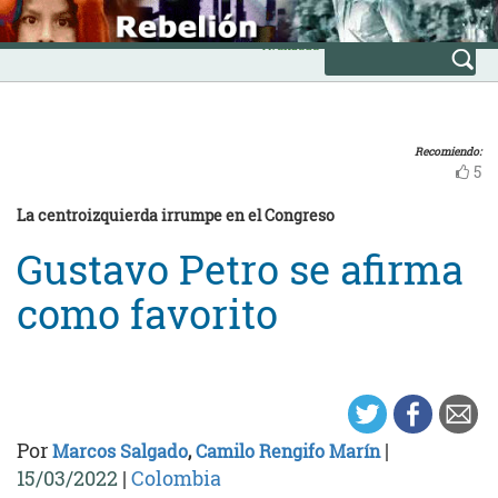
Skip
INICIO
to
Avanzada
content
Recomiendo:
5
La centroizquierda irrumpe en el Congreso
Gustavo Petro se afirma
como favorito
Por
|
Marcos Salgado
,
Camilo Rengifo Marín
15/03/2022
|
Colombia