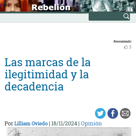
Skip
INICIO
to
Avanzada
content
Recomiendo:
3
Las marcas de la
ilegitimidad y la
decadencia
Por
|
18/11/2024
|
Opinión
Lilliam Oviedo