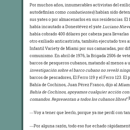
Por muchos años, innumerables activistas del exil
autodefinían como
combatientes
) habían sido dete
sus yates o por almacenarlos en sus residencias. El 
había incautado a Donestévez el yate
Luciano Niev
había cobrado 400 dólares por cabeza para llevarlas
otro exiliado anticastrista, también ejecutado tres 
Infantil Variety de Miami por sus camaradas, por di
comunismo. En abril de 1976, la Brigada 2506 de vet
barcos de pesqueros cubanos, matando al menos a u
investigación sobre el barco cubano no reveló nin
barcos de pescadores, El Ferro 119 y el Ferro 123. El
Bahía de Cochinos, Juan Pérez Franco, dijo al
Miam
Bahía de Cochinos, apoyamos cualquier acción cont
[
comandos. Representan a todos los cubanos libres
”.
―Voy a tener que leerlo, porque ya me perdí con tan
―Por alguna razón, todo eso fue echado rápidamente 