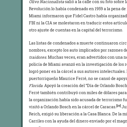
Olivo Nacionalista
salió a la calle con su foto sobre 
Revolución lo había condenado en 1959 a la pena de mu
Miami informaron que Fidel Castro había organizado e
FBI ni la CIA se molestaron en traducir estos artícu
otro ajuste de cuentas en la capital del terrorismo.
Las listas de condenados a muerte continuaron circu
nombres, excepto los auto implicados por razones de
traidores
. Muchas veces, eran advertidos con una no
policía de Miami avanzó en la investigación de los 
logró poner en la cárcel a sus autores intelectuales. 
puertorriqueño Maurice Ferré, no se cansó de apoya
Florida
. Apoyó la creación del “Día de Orlando Bosc
Ferré también contribuyó con miles de dólares para
la organización había sido acusada de terrorismo fu
[iv]
visitó a Orlando Bosch en la cárcel de Caracas.
Jun
Reich, exigió su liberación a la Casa Blanca. De la
Carriles con la ayuda del dinero enviado por el mag