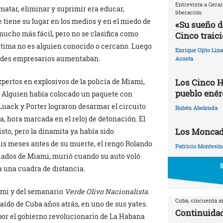
Entrevista a Gera
atar, eliminar y suprimir era educar,
liberación
 tiene su lugar en los medios y en el miedo de
«Su sueño d
mucho más fácil, pero no se clasifica como
Cinco traic
ctima no es alguien conocido o cercano. Luego
Enrique Ojito Lin
randes empresarios aumentaban.
Acosta
Los Cinco H
pertos en explosivos de la policía de Miami,
pueblo enér
 Alguien había colocado un paquete con
 Luack y Porter lograron desarmar el circuito
Rubén Abelenda
, hora marcada en el reloj de detonación. El
Los Moncadi
isto, pero la dinamita ya había sido
eis meses antes de su muerte, el rengo Rolando
Patricio Montesin
liados de Miami, murió cuando su auto voló
a una cuadra de distancia.
mi y del semanario
Verde Olivo Nacionalista
.
Cuba, cincuenta 
raído de Cuba años atrás, en uno de sus yates.
Continuidad
por el gobierno revolucionario de La Habana