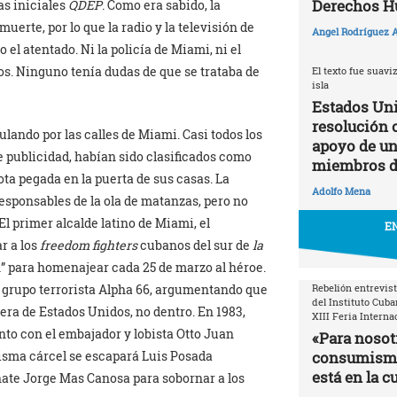
Derechos 
las iniciales
QDEP
. Como era sabido, la
erte, por lo que la radio y la televisión de
Angel Rodríguez A
l atentado. Ni la policía de Miami, ni el
los. Ninguno tenía dudas de que se trataba de
El texto fue suavi
isla
Estados Uni
resolución 
lando por las calles de Miami. Casi todos los
apoyo de un 
 publicidad, habían sido clasificados como
miembros d
ta pegada en la puerta de sus casas. La
Adolfo Mena
responsables de la ola de matanzas, pero no
El primer alcalde latino de Miami, el
EN
r a los
freedom fighters
cubanos del sur de
la
h” para homenajear cada 25 de marzo al héroe.
Rebelión entrevist
 grupo terrorista Alpha 66, argumentando que
del Instituto Cuba
era de Estados Unidos, no dentro. En 1983,
XIII Feria Interna
to con el embajador y lobista Otto Juan
«Para nosotr
consumismo 
 misma cárcel se escapará Luis Posada
está en la c
nate Jorge Mas Canosa para sobornar a los