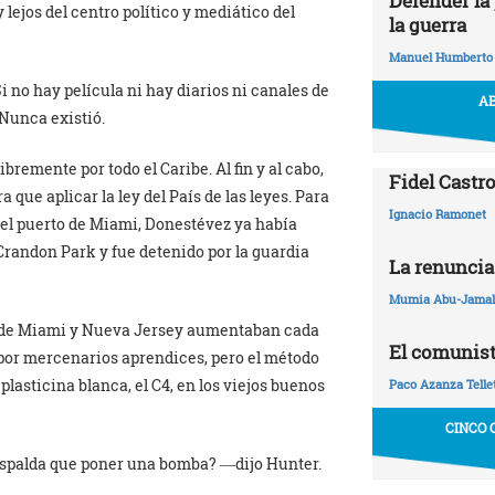
Defender la 
lejos del centro político y mediático del
la guerra
Manuel Humberto
no hay película ni hay diarios ni canales de
AB
 Nunca existió.
remente por todo el Caribe. Al fin y al cabo,
Fidel Castro
a que aplicar la ley del País de las leyes. Para
Ignacio Ramonet
 del puerto de Miami, Donestévez ya había
Crandon Park y fue detenido por la guardia
La renuncia
Mumia Abu-Jamal
os de Miami y Nueva Jersey aumentaban cada
El comunist
por mercenarios aprendices, pero el método
plasticina blanca, el C4, en los viejos buenos
Paco Azanza Telle
CINCO 
 espalda que poner una bomba? ―dijo Hunter.