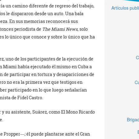
ía un camino diferente de regreso del trabajo,
Artículos pub
os le dispararon desde un auto. Una bala
cabeza. En sus memorias reconocerá sus
ntonces periodista de
The Miami News
, solo
 es lo único que conoce y sobre lo único que ha
C
, uno de los participantes de la ejecución de
 en Miami había ejecutado él mismo en Cuba a
n de participar en tortura y desapariciones de
Cu
ero no era la primera vez que testigos en
aber participado en lo que luego señalarían
ista de Fidel Castro.
er y su asistente, Suárez, como El Mono Ricardo
Brigad
e.
 Propper―; él puede plantarse ante el Gran