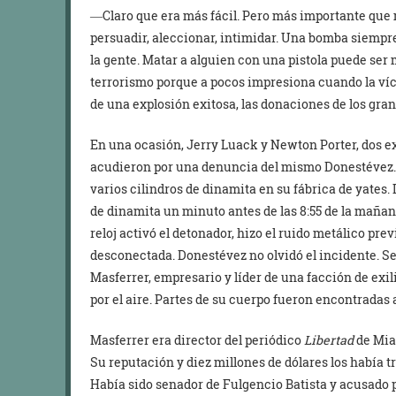
―Claro que era más fácil. Pero más importante que m
persuadir, aleccionar, intimidar. Una bomba siempre
la gente. Matar a alguien con una pistola puede ser 
terrorismo porque a pocos impresiona cuando la ví
de una explosión exitosa, las donaciones de los g
En una ocasión, Jerry Luack y Newton Porter, dos ex
acudieron por una denuncia del mismo Donestévez.
varios cilindros de dinamita en su fábrica de yates.
de dinamita un minuto antes de las 8:55 de la mañana
reloj activó el detonador, hizo el ruido metálico prev
desconectada. Donestévez no olvidó el incidente. S
Masferrer, empresario y líder de una facción de exi
por el aire. Partes de su cuerpo fueron encontradas 
Masferrer era director del periódico
Libertad
de Mia
Su reputación y diez millones de dólares los había t
Había sido senador de Fulgencio Batista y acusado 