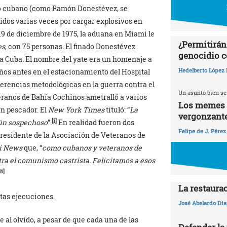
io cubano (como Ramón Donestévez, se
nidos varias veces por cargar explosivos en
19 de diciembre de 1975, la aduana en Miami le
¿Permitirán
es
, con 75 personas. El finado Donestévez
genocidio c
 a Cuba. El nombre del yate era un homenaje a
Hedelberto López 
años antes en el estacionamiento del Hospital
ferencias metodológicas en la guerra contra el
Un asunto bien se
eranos de Bahía Cochinos ametralló a varios
Los memes y
n pescador. El
New York Times
tituló: “
La
vergonzant
[i]
gún sospechoso
”.
En realidad fueron dos
Felipe de J. Pérez
 presidente de la Asociación de Veteranos de
i News
que, “
como cubanos y veteranos de
ra el comunismo castrista. Felicitamos a esos
ii]
La restaura
tas ejecuciones.
José Abelardo Dia
al olvido, a pesar de que cada una de las