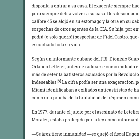
disponía a entrar a su casa. El exagente siempre hac
pero siempre debía volver a su casa. Dos desconocid
calibre 45 se alojó en su estómago y la otra en su 
sospechas de otros agentes de la CIA. Su hija, por e
podrá (o solo querrá) sospechar de Fidel Castro, que
escuchado toda su vida.
Según un informante cubano del FBI, Dionisio Suárez
Orlando Letleier, antes de radicarse como exiliado
más de setenta batisteros acusados por la Revolució
[v]
indeseables.
La cifra podía ser una exageración, p
Miami identificaban a exiliados anticastristas de h
como una prueba de la brutalidad del régimen comun
En 1977, durante el juicio por el asesinato de Leteli
Morales, estaba protegido por la ley como informant
―Suárez tiene inmunidad ―se quejó el fiscal Eugene