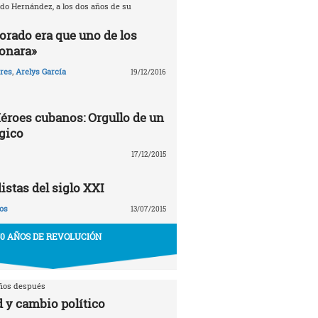
rdo Hernández, a los dos años de su
orado era que uno de los
ionara»
ares
,
Arelys García
19/12/2016
éroes cubanos: Orgullo de un
gico
17/12/2015
stas del siglo XXI
os
13/07/2015
50 AÑOS DE REVOLUCIÓN
años después
 y cambio político