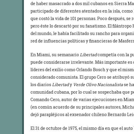
de haber masacrado a dos mil cubanos en Sierra Mae
participado de diferentes atentados en la isla, como
que costó la vida de 101 personas. Poco después, s
pero éste lo descartó por su fanatismo. El filántro
del mundo, le había facilitado su rancho para organiz
red de influencias políticas y financieras de Masferr
En Miami, su semanario
Libertad
competía con la p
puede considerarse irrelevante. Más importante es
líderes del exilio como Orlando Bosch y que el mism
considerado comunista. El grupo Cero se atribuyó su 
los diarios
Libertad
y
Verde Olivo Nacionalista
se ha
comunidad cubana, por lo cual se sospechaba que po
Comando Cero, autor de varias ejecuciones en Miam
(en común acuerdo de su principales autores, Michae
dejó parapléjicos al exsenador chileno Bernardo Leig
El 31 de octubre de 1975, el mismo día en que el au