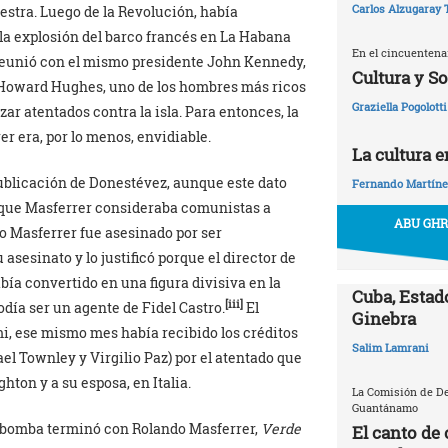
Carlos Alzugaray 
stra. Luego de la Revolución, había
 la explosión del barco francés en La Habana
En el cincuentena
e reunió con el mismo presidente John Kennedy,
Cultura y S
po Howard Hughes, uno de los hombres más ricos
Graziella Pogolotti
ar atentados contra la isla. Para entonces, la
er era, por lo menos, envidiable.
La cultura 
ublicación de Donestévez, aunque este dato
Fernando Martíne
 que Masferrer consideraba comunistas a
ABU GHR
o Masferrer fue asesinado por ser
asesinato y lo justificó porque el director de
bía convertido en una figura divisiva en la
Cuba, Estado
[iii]
día ser un agente de Fidel Castro.
El
Ginebra
i, ese mismo mes había recibido los créditos
Salim Lamrani
l Townley y Virgilio Paz) por el atentado que
hton y a su esposa, en Italia.
La Comisión de D
Guantánamo
to bomba terminó con Rolando Masferrer,
Verde
El canto de