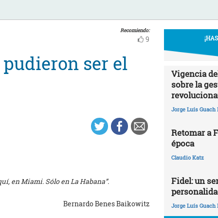
Recomiendo:
¡HA
9
 pudieron ser el
Vigencia de
sobre la ges
revoluciona
Jorge Luís Guach 
Retomar a Fi
época
Claudio Katz
Fidel: un ser
quí, en Miami. Sólo en La Habana”.
personalida
Bernardo Benes Baikowitz
Jorge Luís Guach 