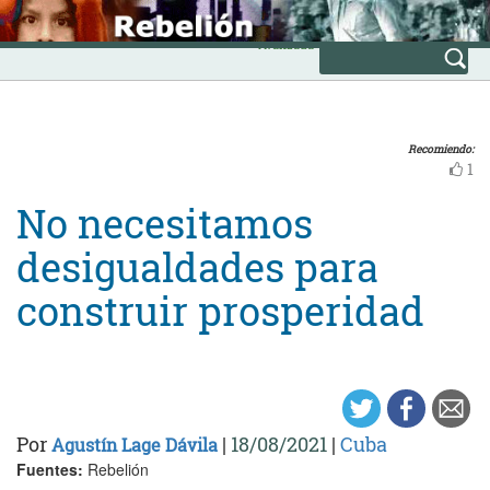
Skip
INICIO
to
Avanzada
content
Recomiendo:
1
No necesitamos
desigualdades para
construir prosperidad
Por
|
18/08/2021
|
Cuba
Agustín Lage Dávila
Fuentes:
Rebelión