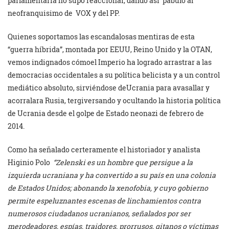
parlamentaria no supo reaccionar, dando así pábulo al
neofranquisimo de VOX y del PP.
Quienes soportamos las escandalosas mentiras de esta
“guerra híbrida”, montada por EEUU, Reino Unido y la OTAN,
vemos indignados cómoel Imperio ha logrado arrastrar a las
democracias occidentales a su política belicista y a un control
mediático absoluto, sirviéndose deUcrania para avasallar y
acorralara Rusia, tergiversando y ocultando la historia política
de Ucrania desde el golpe de Estado neonazi de febrero de
2014.
Como ha señalado certeramente el historiador y analista
Higinio Polo
“Zelenski es un hombre que persigue a la
izquierda ucraniana y ha convertido a su país en una colonia
de Estados Unidos; abonando la xenofobia, y cuyo gobierno
permite espeluznantes escenas de linchamientos contra
numerosos ciudadanos ucranianos, señalados por ser
merodeadores, espías, traidores, prorrusos, gitanos o víctimas