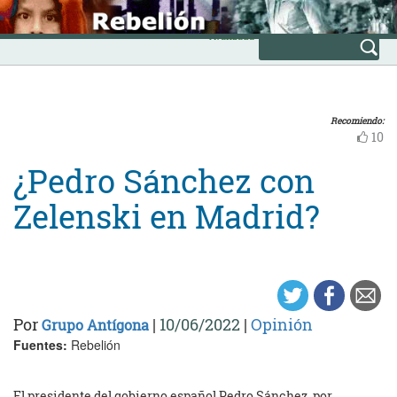
Skip
INICIO
to
Avanzada
content
Recomiendo:
10
¿Pedro Sánchez con
Zelenski en Madrid?
Por
|
10/06/2022
|
Opinión
Grupo Antígona
Fuentes:
Rebelión
El presidente del gobierno español Pedro Sánchez, por