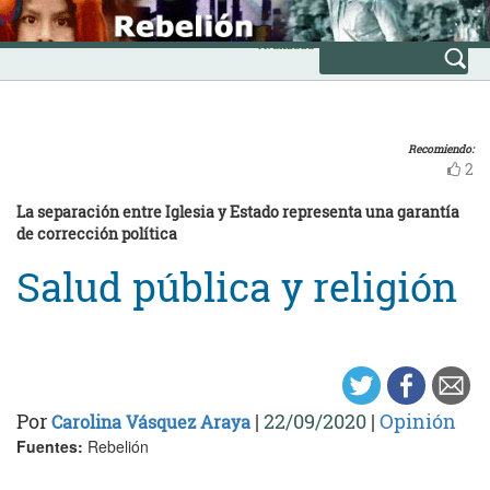
Skip
INICIO
to
Avanzada
content
Recomiendo:
2
La separación entre Iglesia y Estado representa una garantía
de corrección política
Salud pública y religión
Por
|
22/09/2020
|
Opinión
Carolina Vásquez Araya
Fuentes:
Rebelión