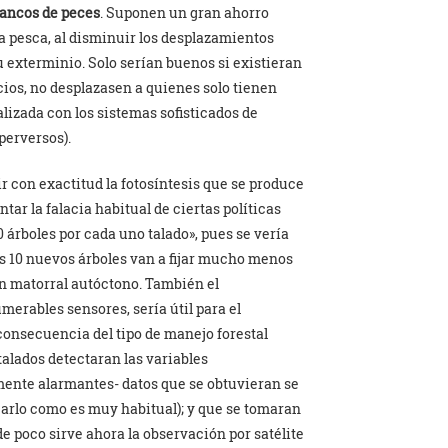
bancos de peces
. Suponen un gran ahorro
la pesca, al disminuir los desplazamientos
 exterminio. Solo serían buenos si existieran
icios, no desplazasen a quienes solo tienen
alizada con los sistemas sofisticados de
perversos).
ir con exactitud la fotosíntesis que se produce
tar la falacia habitual de ciertas políticas
árboles por cada uno talado», pues se vería
s 10 nuevos árboles van a fijar mucho menos
un matorral autóctono. También el
erables sensores, sería útil para el
 consecuencia del tipo de manejo forestal
talados detectaran las variables
amente alarmantes- datos que se obtuvieran se
searlo como es muy habitual); y que se tomaran
e poco sirve ahora la observación por satélite