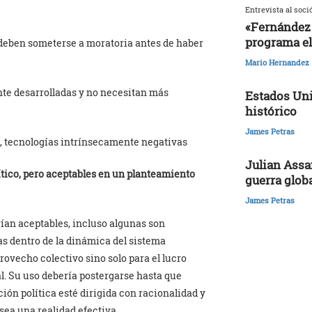
Entrevista al soci
«Fernández 
programa el
 deben someterse a moratoria antes de haber
Mario Hernandez
te desarrolladas y no necesitan más
Estados Uni
histórico
James Petras
, tecnologías intrínsecamente negativas
Julian Assa
lítico, pero aceptables en un planteamiento
guerra glob
James Petras
ían aceptables, incluso algunas son
as dentro de la dinámica del sistema
provecho colectivo sino solo para el lucro
al. Su uso debería postergarse hasta que
ción política esté dirigida con racionalidad y
 sea una realidad efectiva.