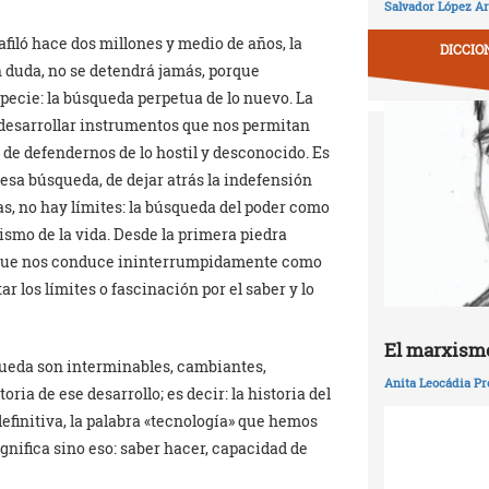
Salvador López Ar
filó hace dos millones y medio de años, la
DICCIO
 duda, no se detendrá jamás, porque
specie: la búsqueda perpetua de lo nuevo. La
de desarrollar instrumentos que nos permitan
de defendernos de lo hostil y desconocido. Es
o esa búsqueda, de dejar atrás la indefensión
s, no hay límites: la búsqueda del poder como
mismo de la vida. Desde la primera piedra
n que nos conduce ininterrumpidamente como
r los límites o fascinación por el saber y lo
El marxismo
ueda son interminables, cambiantes,
Anita Leocádia Pr
ria de ese desarrollo; es decir: la historia del
definitiva, la palabra «tecnología» que hemos
ignifica sino eso: saber hacer, capacidad de