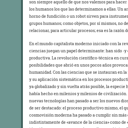
son siempre aquello de que nos valemos para hacer
los humanos los que las determinamos a ellas. Un ara
horno de fundición o un robot sirven para instrument
grupos humanos; como objetos, por sí mismos, no d
relacionar, para articular procesos; esa es la razón 
En el mundo capitalista moderno iniciado con la revo
ciencias juegan un papel determinante: han sido -y c
productiva. La revolución científico-técnica en curs
posibilidades que abrió en unos pocos años provoca
humanidad. Con las ciencias que se instauran en l
y su aplicación sistemática en los procesos producti
ya globalizado y sin vuelta atrás posible, la especi
había hecho en milenios y milenios de civilización.
nuevas tecnologías han pasado a ser los nuevos dios
de ser destacado: el proceso productivo mismo, el qu
cosmovisión moderna ha pasado a cumplir sin más el
indistintamente de «avance de la ciencia» como de 