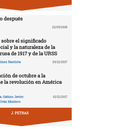
lo después
22/03/2018
 sobre el significado
cial y la naturaleza de la
rusa de 1917 y de la URSS
ínez Bautista
29/12/2017
ción de octubre a la
de la revolución en América
a
,
Gabino Javier
01/12/2017
,
Iván Montero
J. PETRAS