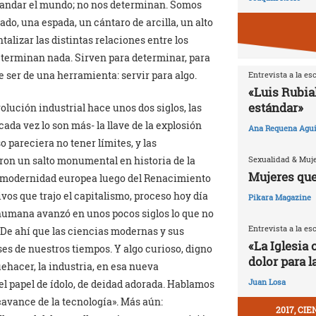
 andar el mundo; no nos determinan. Somos
do, una espada, un cántaro de arcilla, un alto
alizar las distintas relaciones entre los
eterminan nada. Sirven para determinar, para
de ser de una herramienta: servir para algo.
Entrevista a la es
«Luis Rubia
estándar»
lución industrial hace unos dos siglos, las
ada vez lo son más- la llave de la explosión
Ana Requena Agui
o pareciera no tener límites, y las
Sexualidad & Muj
ron un salto monumental en historia de la
Mujeres que
a modernidad europea luego del Renacimiento
vos que trajo el capitalismo, proceso hoy día
Pikara Magazine
e humana avanzó en unos pocos siglos lo que no
Entrevista a la es
 De ahí que las ciencias modernas y sus
«La Iglesia 
es de nuestros tiempos. Y algo curioso, digno
dolor para l
ehacer, la industria, en esa nueva
Juan Losa
 papel de ídolo, de deidad adorada. Hablamos
«avance de la tecnología». Más aún:
2017, CI