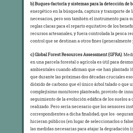
b) Buques-factoría y sistemas para la detección de 
energético en la búsqueda, captura y transporte de 
necesarios, pero son también el instrumento para su
reglas claras para el reparto equitativo de los benef
recursos artesanales, y fuera controlada la pesca re
control que se destinan a otros fines (generalmente 
c) Global Forest Resources Assessment (GFRA)
. Med
en una parcela forestal o agrícola es útil para desmon
ambientales cuando afirman que «se han plantado 10 
que durante las próximas dos décadas cruciales eso
dióxido de carbono que el único árbol talado o que 
complejísimo monitoreo planteado, provisto de innum
seguimiento de la evolución edáfica de los suelos a
realizado. Pero sería necesario que los sensores ins
correspondientes a dicha finalidad; que los -segur
hicieran públicos (en lugar de seleccionarlos o fal
las medidas necesarias para atajar la degradación (d