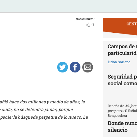
Recomiendo:
CENT
0
Campos de r
particularid
Lidón Soriano
Seguridad p
social como
filó hace dos millones y medio de años, la
Reseña de
Mujeres
 duda, no se detendrá jamás, porque
posguerra
(Libélu
Bengoechea
specie: la búsqueda perpetua de lo nuevo. La
Donde nunca
silencio