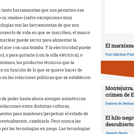
en tanto herramientas que nos permiten ese
» ni «malas» (salvo excepciones muy
ologías son las herramientas de que nos
proyecto de vida en que se inscriben, el marco
a nuclear puede servir para alimentar la
El marxismo
 el aire con una bomba. Y la electricidad puede
, o para quitarla (con la silla eléctrica), o
Yuri Martins-Fon
 mismos, los productos técnicos que la
n en función de lo que se quiere hacer de
do en las relaciones políticas que se establecen
Montejurra,
crimen de E
s de poder hasta ahora siempre asimétricas:
Dolores de Redon
relaciones entre distintas culturas,
mentos para mantener/perpetuar el estado de
El hilo negr
eventualmente, cambiarlo. Pero nunca las
descubierto
 por las tecnologías en juego. Las tecnologías
Joaquín Recio