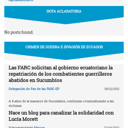
NOTA ACLARATORIA
No posts found.
CRIMEN DE GUERRA E INVASIÓN DE ECUADOR
Las FARC solicitan al gobierno ecuatoriano la
repatriación de los combatientes guerrilleros
abatidos en Sucumbíos
Delegación de Paz de las FARC-EP
08/12/2012
A 4 años de la masacre de Sucumbíos, continúan criminalizando a las
víctimas
Nace un blog para canalizar la solidaridad con
Lucía Morett
Subcomandante Marcos
22/04/2012