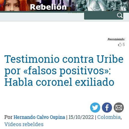
Skip
INICIO
to
Avanzada
content
Recomiendo:
5
Testimonio contra Uribe
por «falsos positivos»:
Habla coronel exiliado
Por
|
15/10/2022
|
Colombia
,
Hernando Calvo Ospina
Vídeos rebeldes