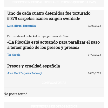
PROCESO EN EUSKAL HERRIA (EL PUEBLO QUIERE LA PAZ)
Uno de cada cuatro detenidos fue torturado:
5.379 carpetas azules exigen «verdad»
Luis Miguel Barcenilla
13/02/2023
Entrevista a Joseba Azkarraga, portavoz de Sare
«La Fiscalía está actuando para paralizar el paso
a tercer grado de los presos y presas»
Ter García
07/01/2023
Presos y crueldad española
Jose Mari Esparza Zabalegi
06/01/2023
CONVOCATORIAS
No posts found.
PROPUESTAS EN OTROS MEDIOS