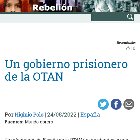
Skip
INICIO
to
Avanzada
content
Recomiendo:
10
Un gobierno prisionero
de la OTAN
Por
|
24/08/2022
|
España
Higinio Polo
Fuentes:
Mundo obrero
La integración de España en la OTAN fue un chantaje y una