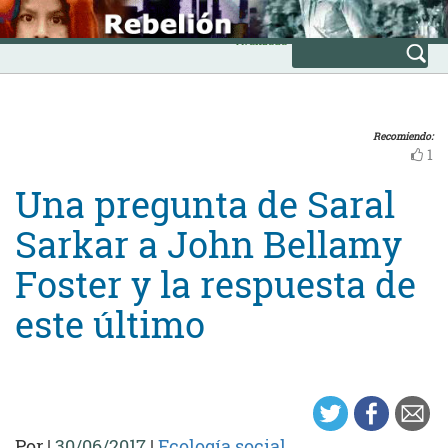
Skip
INICIO
to
Avanzada
content
Recomiendo:
1
Una pregunta de Saral
Sarkar a John Bellamy
Foster y la respuesta de
este último
Por
|
30/06/2017
|
Ecología social