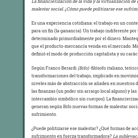
La financierización de la vida y la virtualización d
malestar social. ¿Cómo puede politizarse ese sufrim
Es una experiencia cotidiana: el trabajo en un conte
para un fin (la ganancia). Un trabajo indiferente por
determinado primordialmente por el dinero. Mantequi
que el producto-mercancía venda en el mercado. Marx 
definió el modo de producción capitalista y su carác
Según Franco Berardi
(Bifo)
-filósofo italiano, teór
transformaciones del trabajo, implicado en movimien
niveles más de abstracción se añaden en nuestros día
las finanzas (un poder sin arraigo local alguno) y l
intercambio simbólico sin cuerpos). La financierizac
generan según Bifo nuevas formas de malestar socia
sufrimiento.
¿Puede politizarse ese malestar? ¿Qué formas de ac
sufrimiento en fuerza transformadora?
La sublevac