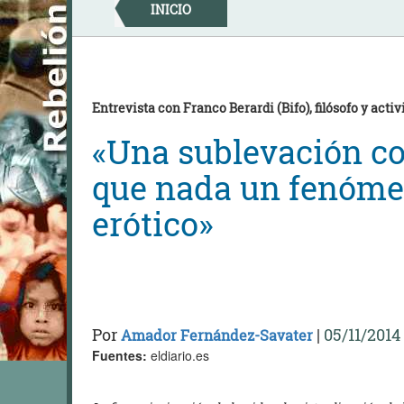
Skip
INICIO
to
content
Entrevista con Franco Berardi (Bifo), filósofo y activ
«Una sublevación co
que nada un fenómeno
erótico»
Por
|
05/11/2014
Amador Fernández-Savater
Fuentes:
eldiario.es