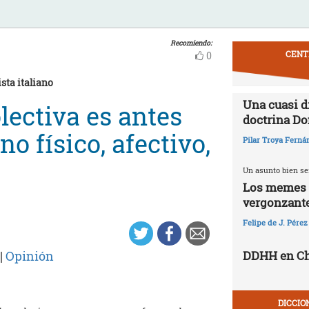
Recomiendo:
CENT
0
ista italiano
Una cuasi d
lectiva es antes
doctrina Do
 físico, afectivo,
Pilar Troya Ferná
Un asunto bien se
Los memes y
vergonzant
Felipe de J. Pérez
|
Opinión
DDHH en Chi
DICCIO