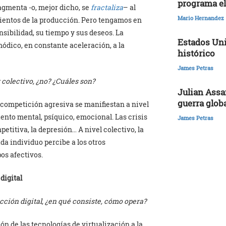
programa el
ragmenta -o, mejor dicho, se
fractaliza
– al
Mario Hernandez
ientos de la producción. Pero tengamos en
nsibilidad, su tiempo y sus deseos. La
Estados Uni
dico, en constante aceleración, a la
histórico
James Petras
 colectivo, ¿no? ¿Cuáles son?
Julian Assa
guerra glob
 competición agresiva se manifiestan a nivel
nto mental, psíquico, emocional. Las crisis
James Petras
etitiva, la depresión… A nivel colectivo, la
ada individuo percibe a los otros
s afectivos.
digital
acción digital, ¿en qué consiste, cómo opera?
ión de las tecnologías de virtualización a la