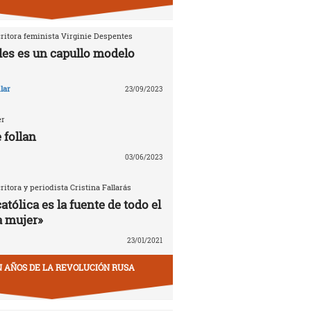
critora feminista Virginie Despentes
les es un capullo modelo
lar
23/09/2023
er
 follan
03/06/2023
critora y periodista Cristina Fallarás
católica es la fuente de todo el
a mujer»
23/01/2021
EN AÑOS DE LA REVOLUCIÓN RUSA