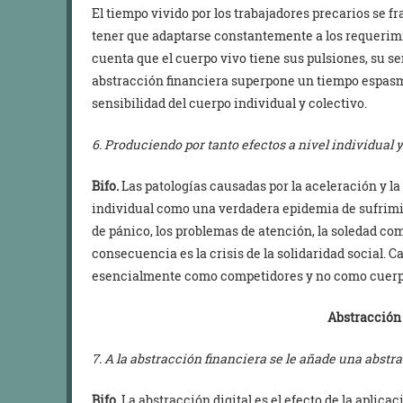
El tiempo vivido por los trabajadores precarios se f
tener que adaptarse constantemente a los requerim
cuenta que el cuerpo vivo tiene sus pulsiones, su se
abstracción financiera superpone un tiempo espasmó
sensibilidad del cuerpo individual y colectivo.
6. Produciendo por tanto efectos a nivel individual y
Bifo.
Las patologías causadas por la aceleración y la
individual como una verdadera epidemia de sufrimie
de pánico, los problemas de atención, la soledad comp
consecuencia es la crisis de la solidaridad social. C
esencialmente como competidores y no como cuerpo
Abstracción 
7. A la abstracción financiera se le añade una abstr
Bifo.
La abstracción digital es el efecto de la aplicac