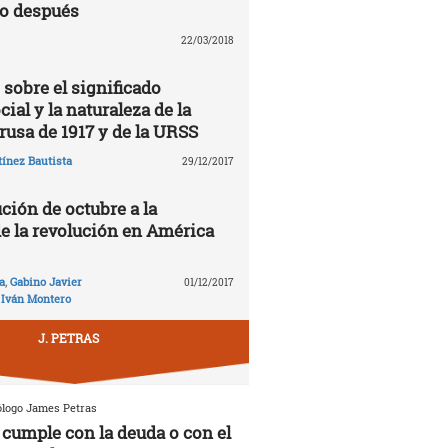
lo después
22/03/2018
 sobre el significado
cial y la naturaleza de la
rusa de 1917 y de la URSS
ínez Bautista
29/12/2017
ción de octubre a la
de la revolución en América
a
,
Gabino Javier
01/12/2017
,
Iván Montero
J. PETRAS
ólogo James Petras
cumple con la deuda o con el