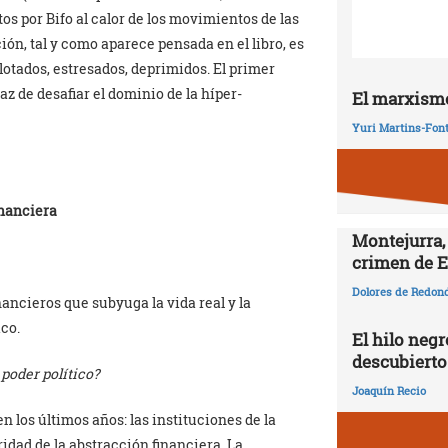
tos por Bifo al calor de los movimientos de las
ón, tal y como aparece pensada en el libro, es
lotados, estresados, deprimidos. El primer
z de desafiar el dominio de la híper-
El marxismo
Yuri Martins-Fon
inanciera
Montejurra,
crimen de E
Dolores de Redon
ancieros que subyuga la vida real y la
ico.
El hilo negr
descubierto
 poder político?
Joaquín Recio
 los últimos años: las instituciones de la
idad de la abstracción financiera. La