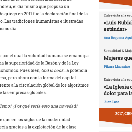
andreu, el día mismo que propuso un
 griego en 2011 fue la declaración final de la
Entrevista a la es
o. Las tradiciones humanistas e ilustradas
«Luis Rubia
ismo día.
estándar»
Ana Requena Agui
Sexualidad & Muj
por el cual la voluntad humana se emancipa
Mujeres que
ama la superioridad de la Razón y de la Ley
Pikara Magazine
conómico. Pues bien,
God is back
, la potencia
sa, pero ahora con la forma del capital
Entrevista a la es
rente a la circulación global de los algoritmos
«La Iglesia 
de las empresas globales.
dolor para l
Juan Losa
talismo? ¿Por qué sería esto una novedad?
2017, CI
se que en los siglos de la modernidad
ía gracias a la explotación de la clase