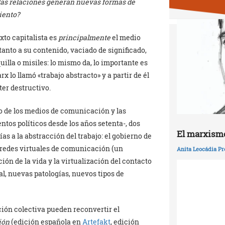
e las relaciones generan nuevas formas de
iento?
xto capitalista es
principalmente
el medio
 tanto a su contenido, vaciado de significado,
lla o misiles: lo mismo da, lo importante es
lo llamó «trabajo abstracto» y a partir de él
ter destructivo.
ico de los medios de comunicación y las
tos políticos desde los años setenta-, dos
El marxismo
s a la abstracción del trabajo: el gobierno de
as redes virtuales de comunicación (un
Anita Leocádia Pr
ión de la vida y la virtualización del contacto
l, nuevas patologías, nuevos tipos de
ción colectiva pueden reconvertir el
ión
(edición española en
Artefakt
, edición