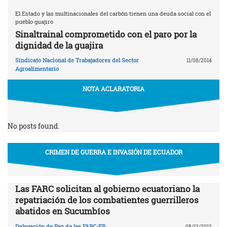
El Estado y las multinacionales del carbón tienen una deuda social con el
pueblo guajiro
Sinaltrainal comprometido con el paro por la
dignidad de la guajira
Sindicato Nacional de Trabajadores del Sector
11/08/2014
Agroalimentario
NOTA ACLARATORIA
No posts found.
CRIMEN DE GUERRA E INVASIÓN DE ECUADOR
Las FARC solicitan al gobierno ecuatoriano la
repatriación de los combatientes guerrilleros
abatidos en Sucumbíos
Delegación de Paz de las FARC-EP
08/12/2012