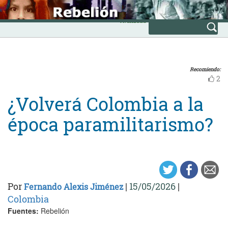
Skip
INICIO
to
Avanzada
content
Recomiendo:
2
¿Volverá Colombia a la
época paramilitarismo?
Por
|
15/05/2026
|
Fernando Alexis Jiménez
Colombia
Fuentes:
Rebelión