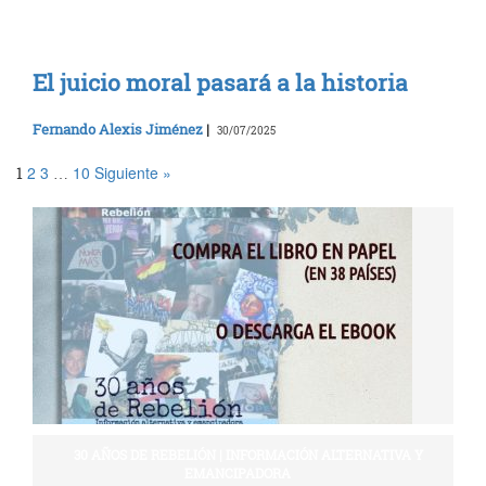
El juicio moral pasará a la historia
Fernando Alexis Jiménez
|
30/07/2025
2
3
10
Siguiente »
1
…
30 AÑOS DE REBELIÓN | INFORMACIÓN ALTERNATIVA Y
EMANCIPADORA