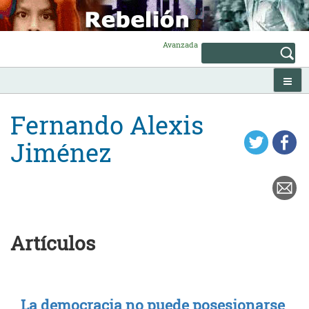
Skip
to
content
Avanzada
Fernando Alexis
Jiménez
Artículos
La democracia no puede posesionarse