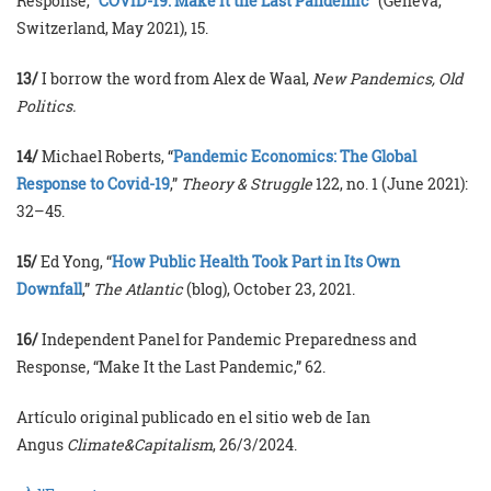
Response, “
COVID-19: Make It the Last Pandemic
” (Geneva,
Switzerland, May 2021), 15.
13/
I borrow the word from Alex de Waal,
New Pandemics, Old
Politics.
14/
Michael Roberts, “
Pandemic Economics: The Global
Response to Covid-19
,”
Theory & Struggle
122, no. 1 (June 2021):
32–45.
15/
Ed Yong, “
How Public Health Took Part in Its Own
Downfall
,”
The Atlantic
(blog), October 23, 2021.
16/
Independent Panel for Pandemic Preparedness and
Response, “Make It the Last Pandemic,” 62.
Artículo original publicado en el sitio web de Ian
Angus
Climate&Capitalism
, 26/3/2024.