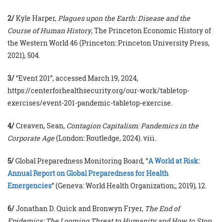
2/
Kyle Harper,
Plagues upon the Earth: Disease and the
Course of Human History
, The Princeton Economic History of
the Western World 46 (Princeton: Princeton University Press,
2021), 504.
3/
“Event 201”, accessed March 19, 2024,
https://centerforhealthsecurity.org/our-work/tabletop-
exercises/event-201-pandemic-tabletop-exercise.
4/
Creaven, Sean,
Contagion Capitalism: Pandemics in the
Corporate Age
(London: Routledge, 2024). viii.
5/
Global Preparedness Monitoring Board, “
A World at Risk:
Annual Report on Global Preparedness for Health
Emergencies
” (Geneva: World Health Organization;, 2019), 12.
6/
Jonathan D. Quick and Bronwyn Fryer,
The End of
Epidemics: The Looming Threat to Humanity and How to Stop