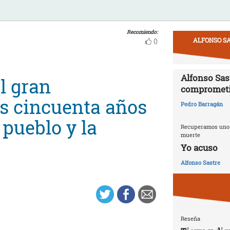
Recomiendo:
ALFONSO SA
0
Alfonso Sast
l gran
compromet
os cincuenta años
Pedro Barragán
 pueblo y la
Recuperamos uno d
muerte
Yo acuso
Alfonso Sastre
Reseña