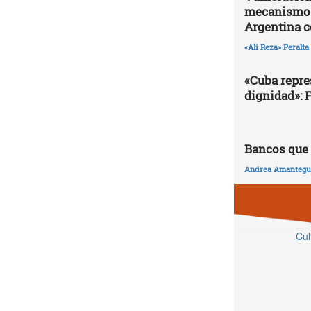
mecanismos 
Argentina 
«Ali Reza» Peralta
«Cuba repres
dignidad»: 
Bancos que 
Andrea Amantegui
Cul