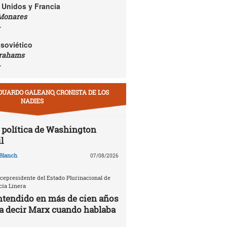
 Unidos y Francia
Monares
r
soviético
rahams
r
DUARDO GALEANO, CRONISTA DE LOS
NADIES
política de Washington
l
Blanch
07/08/2026
icepresidente del Estado Plurinacional de
cía Linera
ntendido en más de cien años
ía decir Marx cuando hablaba