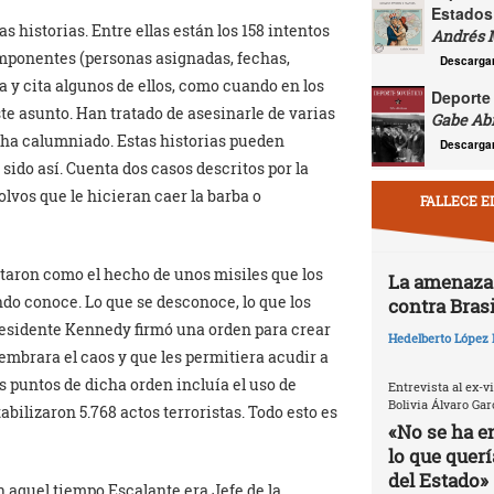
Estados
historias. Entre ellas están los 158 intentos
Andrés 
omponentes (personas asignadas, fechas,
Descarga
 y cita algunos de ellos, como cuando en los
Deporte 
ste asunto. Han tratado de asesinarle de varias
Gabe Ab
le ha calumniado. Estas historias pueden
Descarga
 sido así. Cuenta dos casos descritos por la
olvos que le hicieran caer la barba o
FALLECE E
rataron como el hecho de unos misiles que los
La amenaza 
do conoce. Lo que se desconoce, lo que los
contra Brasi
presidente Kennedy firmó una orden para crear
Hedelberto López 
embrara el caos y que les permitiera acudir a
s puntos de dicha orden incluía el uso de
Entrevista al ex-v
Bolivia Álvaro Gar
ilizaron 5.768 actos terroristas. Todo esto es
«No se ha e
lo que quer
del Estado»
n aquel tiempo Escalante era Jefe de la