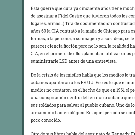
Esta guerra que dura ya cincuenta años tiene muchas 
de asesinar a Fidel Castro que tuvieron todos los c
lugares, armas…) Tira de documentación contrastada
años 60 la CIA contrató a la mafia de Chicago para e
formas, a la persona, a su imagen y a sus ideas, se 
parecer ciencia ficción pero no lo son, la realidad ha
CIA, en el primero de ellos planeaban utilizar unos p
suministrarle LSD antes de una entrevista.
De la crisis de los misiles habla que los medios lo t
cubanos apuntaron a los EE.UU. Eso es lo que el mun
medios no contaron, es el hecho de que en 1961 el 
una conspiración dentro del territorio cubano que s
sus soldados para salvar al pueblo cubano. Uno de lo
armamento bacteriológico. En aquel periodo se contab
poco conocido.
Otro de sus libros habla del asesinato de Kennedy. E