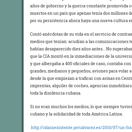
años de gobierno y la guerra constante promovida c
muertos en un país que apenas tenía dos millones de
por su persistencia ahora haya una nueva cultura e
Contó anécdotas de su vida en el servicio de contra
medios que tenían: acudían a las comunicaciones te
habían desaparecido diez años antes… No superaban l
que la CIA montó en la inmediaciones de la univer
y que albergaba a 400 oficiales de caso, contaba co
grandes, medianos y pequeños, aviones para volar a 
desde la que empiezan a traficar con armas en Centroa
imprentas, alquiler de coches, agencias inmobiliar
toda la disidencia cubana.
Si no eran muchos los medios, lo que siempre tuvier
cubano y la solidaridad de toda América Latina.
http://islainexistente.javialvarez.es/2010/07/un-f