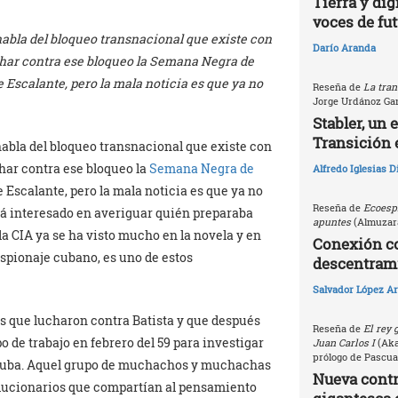
Tierra y dig
voces de fu
habla del bloqueo transnacional que existe con
Darío Aranda
luchar contra ese bloqueo la Semana Negra de
e Escalante, pero la mala noticia es que ya no
Reseña de
La tran
Jorge Urdánoz Ga
Stabler, un 
Transición 
habla del bloqueo transnacional que existe con
uchar contra ese bloqueo la
Semana Negra de
Alfredo Iglesias 
 Escalante, pero la mala noticia es que ya no
Reseña de
Ecoespi
tá interesado en averiguar quién preparaba
apuntes
(Almuzara
 la CIA ya se ha visto mucho en la novela y en
Conexión c
aespionaje cubano, es uno de estos
descentrami
Salvador López Ar
s que lucharon contra Batista y que después
Reseña de
El rey 
 de trabajo en febrero del 59 para investigar
Juan Carlos I
(Akal
prólogo de Pascua
 Cuba. Aquel grupo de muchachos y muchachas
Nueva contri
olucionarios que compartían al pensamiento