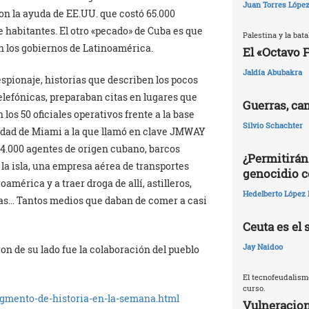
Juan Torres Lópe
on la ayuda de EE.UU. que costó 65.000
 habitantes. El otro «pecado» de Cuba es que
Palestina y la batal
n los gobiernos de Latinoamérica.
El «Octavo 
Jaldía Abubakra
espionaje, historias que describen los pocos
lefónicas, preparaban citas en lugares que
Guerras, ca
os 50 oficiales operativos frente a la base
Silvio Schachter
sidad de Miami a la que llamó en clave JMWAY
n 4.000 agentes de origen cubano, barcos
¿Permitirán
la isla, una empresa aérea de transportes
genocidio c
mérica y a traer droga de allí, astilleros,
Hedelberto López 
ias… Tantos medios que daban de comer a casi
Ceuta es el 
Jay Naidoo
on de su lado fue la colaboración del pueblo
El tecnofeudalism
curso.
ragmento-de-historia-en-la-semana.html
Vulneracion