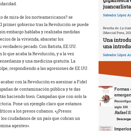
gigantesca 
idaridad.
juancarlista
Salvador López Ar
nto de mira de los norteamericanos? se
El primer gobierno tras la Revolución se puede
Reseña de
La tram
 sin embargo hablaba y realizaba medidas
(Marcial Pons, 20
ecios de la vivienda, abaratar los
Una introd
una introdu
su verdadero pecado. Con Batista, EE.UU.
 lo que acaba la Revolución, y a la vez
Salvador López Ar
enseñanza y una medicina gratuita. La
olpe, respondiendo a las agresiones de EE.UU.
acabar con la Revolución es asesinar a Fidel
Formas d
mpañas de contaminación pública y te das
emergen
estás haciendo bien. Campañas que con solo la
Reconfigur
ictoria. Pone un ejemplo claro que estamos
siglo XXI
íticos a los presos cubanos. «¿Presos
Rafael S
a los ciudadanos de un país que cobran un
Descarga
nomina agentes».
Imperios