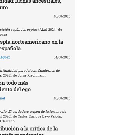
nidad: luchas ancestrales,
turo
05/08/2026
sición según los espías
(Akal, 2024), de
nuza
espía norteamericano en la
española
Diéguez
04/08/2026
ritualidad para laicos. Cuadernos de
, 2025), de Jorge Riechmann
on todo más
ento del ego
nal
03/08/2026
golfo. El verdadero origen de la fortuna de
, 2026), de Carlos Enrique Bayo Falcón;
l Serrano
bución a la crítica de la