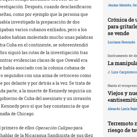
Jaume Montés
,
Ge
nvestigación. Después, cuando desclasificaron
eltas, como por ejemplo que la persona que
Crónica de 
había investigado la preparación de dos
para gritarl
ipaban varios cubanos exiliados, pero a los
se vende
iliados habían molestado mucho unas palabras
Luciana Rosende
otra Cuba en el continente, se sobreentendió
libro siguió las rutas de la investigación tras
Instrumento de de
contrar evidencias claras de que Oswald era
La manipula
se había asociado con la colonia cubana de
J. Luis Carpintero
atro segundos con una arma de retroceso como
 por delante y por detrás a la vez. Se trata de
Hasta el vicepresi
nda parte, a la muerte de Kennedy seguiría un
Viejos y nu
 gobierno de Cuba del asesinato y un invasión
«antisemit
 a Kennedy pero sí que hay constancia de que
Aleardo Laría Rajn
 mafia de Chicago.
Terremoto 
 primero de ellos
Operación Calipso
para
riesgo de t
a hablar de la Nicaragua Sandinista de sus diez